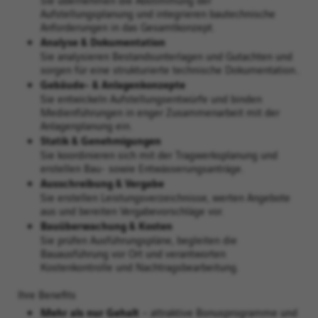
Aufstellungsplanung und integrieren bautechnische
Anforderungen in das Gesamtkonzept.
Analyse & Dokumentation
Sie analysieren Bestandsunterlagen und Gutachten und
sorgen für eine strukturierte technische Dokumentation..
Gebäude- & Anlagenkonzepte
Sie entwickeln Aufstellungsentwürfe und binden
Medienführungen in enger Zusammenarbeit mit der
Anlagenplanung ein.
Statik & Genehmigungen
Sie koordinieren sich mit der Tragwerksplanung und
erstellen Bau- sowie Entwässerungsanträge.
Ausschreibung & Vergabe
Sie erstellen Leistungsverzeichnisse, werten Angebote
aus und bereiten Vergabevorschläge vor.
Bauüberwachung & Kosten
Sie prüfen Ausführungspläne, begleiten die
Bauausführung vor Ort und verantworten
Kostenkontrolle und Nachtragsbearbeitung.
Ihre Benefits
Mehr als nur Gehalt
– attraktive Bonusprogramme und