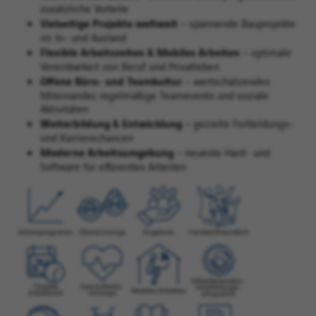
zusätzliche Vorteile
Vielseitige Projekte weltweit
– spannende Bauprojekte
im In- und Ausland
Flexible Arbeitszeiten & Mobiles Arbeiten
– optimale
Vereinbarkeit von Beruf und Privatleben
Offene Büro- und Teamkultur
– wertschätzendes
Miteinander, regelmäßige Teamevents und soziale
Aktivitäten
Weiterbildung & Entwicklung
– gezielte Fortbildungs-
und Karrierechancen
Moderne Arbeitsumgebung
– neueste Hard- und
Software für effizientes Arbeiten