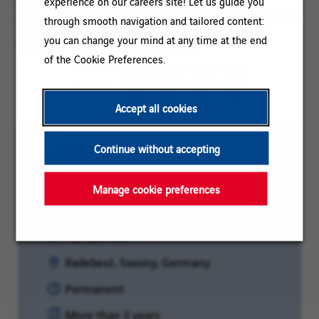
experience on our careers site! Let us guide you
Kraft- und Heizwerke, der Energieverteilung, der
Energiespeicherung und der Gasmotorentechnik. Mit diesem
through smooth navigation and tailored content:
Know-How unterstützen wir unsere Kunden dabei, ihre
you can change your mind at any time at the end
Projekte erfolgreich zum Ziel zu führen.
of the Cookie Preferences.
SHARE
Accept all cookies
IN BRIEF
Continue without accepting
Category:
ENGINEERING / DESIGN STUDIES /
Manage cookie preferences
METHODS
Reference:
O_T_15510
Location:
Radebeul, Saxony, Germany
Contract
Permanent
type:
Experience
More than 3 years