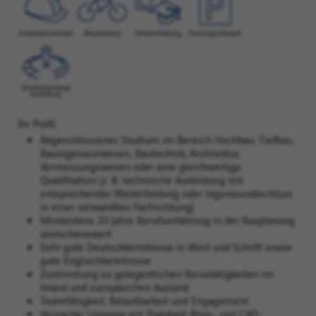
Ihr Profil
Abgeschlossenes Studium im Bereich Hochbau, Tiefbau,
Bauingenieurwesen, Bautechnik, Architektur,
Vermessungswesen oder eine gleichwertige
Qualifikation (z. B. technische Ausbildung mit
entsprechender Weiterbildung oder Ingenieurabschluss
in einer verwandten Fachrichtung)
Mindestens 10 Jahre Berufserfahrung in der Bauplanung
wünschenswert
Sehr gute Deutschkenntnisse in Wort und Schrift sowie
gute Englischkenntnisse
Zustimmung zu gelegentlichen Reisetätigkeiten im
Inland und europäischen Ausland
Teamfähigkeit, Belastbarkeit und Engagement
Versierter Umgang mit Standard-Büro- und CAD-