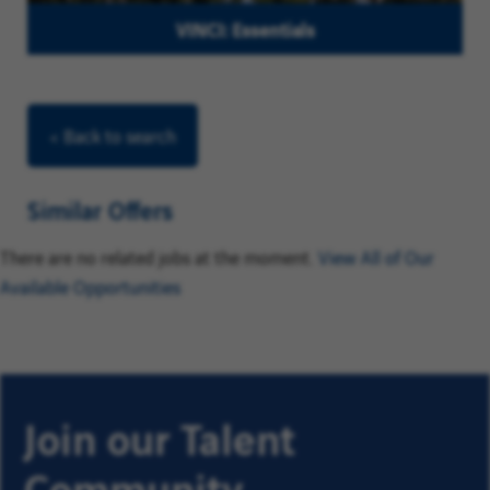
VINCI: Essentials
< Back to search
Similar Offers
There are no related jobs at the moment.
View All of Our
Available Opportunities
Join our Talent
Community