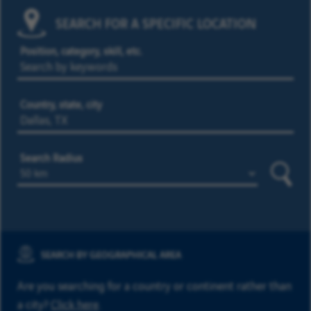
SEARCH FOR A SPECIFIC LOCATION
Position, category, skill, etc.
Country, state, city
Search Radius
Searc
SEARCH BY GEOGRAPHICAL AREA
Are you searching for a country or continent rather than
a city?
Click here
.