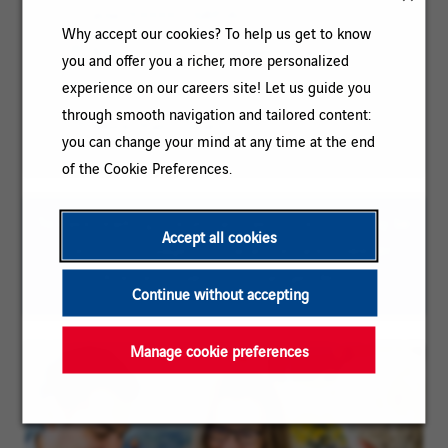
Reference:
a0wTt000001lb8PIAQ
Why accept our cookies? To help us get to know
Location:
Roermond, Limburg, Netherlands
you and offer you a richer, more personalized
Contract
Permanent
experience on our careers site! Let us guide you
type:
through smooth navigation and tailored content:
Experience
More than 5 years
you can change your mind at any time at the end
level:
of the Cookie Preferences.
To ease reading, the plural masculine form may be
Accept all cookies
used on this page; our vacancies are however
directed to persons of all genders
Continue without accepting
Manage cookie preferences