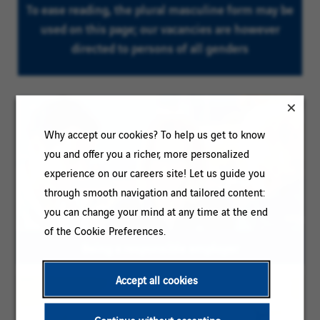
To ease reading, the plural masculine form may be
used on this page; our vacancies are however
directed to persons of all genders
Why accept our cookies? To help us get to know
you and offer you a richer, more personalized
experience on our careers site! Let us guide you
through smooth navigation and tailored content:
you can change your mind at any time at the end
of the Cookie Preferences.
Being a responsible employer
Accept all cookies