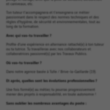
et caniveaux, etc.
Ton tuteur t'accompagnera et t'enseignera ce métier
passionnant dans le respect des normes techniques et des
règles d’hygiène, de sécurité et environnementales, tout au
long de ta formation.
Avec qui vas-tu travailler ?
Profite d’une expérience en alternance rattaché(e) à ton tuteur
ou ta tutrice. Tu travailleras avec nos collaborateurs et
collaboratrices passionné(s) par les Travaux Publics.
Où vas-tu travailler ?
Dans notre agence basée à Tulle / Brive-la-Gaillarde (19).
Et après, quelles sont les évolutions professionnelles ?
Une fois formé(e) au métier, tu pourras progressivement
mener des projets à responsabilité, en toute autonomie !
Sans oublier les nombreux avantages du poste :