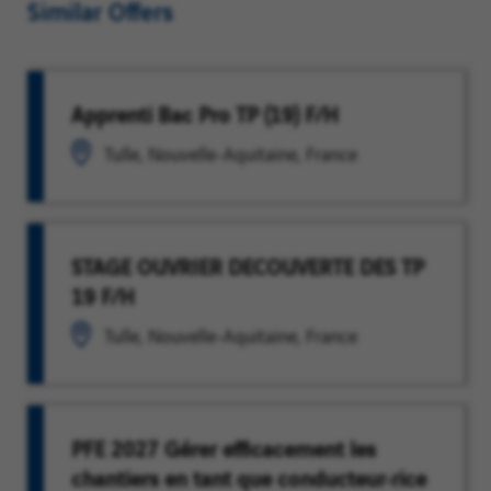
Similar Offers
Apprenti Bac Pro TP (19) F/H
Tulle, Nouvelle-Aquitaine, France
STAGE OUVRIER DECOUVERTE DES TP
19 F/H
Tulle, Nouvelle-Aquitaine, France
PFE 2027 Gérer efficacement les
chantiers en tant que conducteur·rice