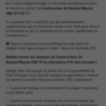
(en contrat d’apprentissage ou de professionnalisation) pour
Constructeur de Routes/Maçon
te former au métier de
VRD TP F/H ?
💡
Tu souhaites être encadré(e) par des professionnels
expérimentés qui te donneront toutes leurs clefs pour réussir
ta formation et qui te permettront de monter rapidement en
compétences ?
🏨 Rejoins l’aventure Eurovia Délégation Sud-Ouest et
intègre notre agence basée à Tulle / Brive-la-Gaillarde (19).
Quelles seront tes missions de Constructeur de
Routes/Maçon VRD TP en alternance F/H chez Eurovia ?
Intégré dans une équipe et placé sous la responsabilité du
Chef d'Équipe et/ou chef de chantier, tu apprendras à réaliser
les tâches courantes liées aux activités VRD, notamment :
✅ La pose de réseaux et la réalisation d'ouvrages maçonnés
ou en béton armé.
✅ La mise en œuvre de chantiers de voirie et trottoirs, de
pavage et dallage, ainsi que la pose de bordures, bordurettes