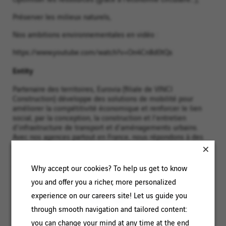
Préserver les milieux naturels,
Nos ambitions environnementales en vidéo :
https://www.youtube.com/watch?v=On4Cn8d0tQs
Entity
Partenaire des territoires, Eurovia (filiale de VINCI
Construction) développe des solutions de mobilité pour
améliorer la compétitivité économique et renforcer le lien
social, par la conception, la construction et l'entretien
d'infrastructure de transport et d'aménagements urbains.
Avec nos agences partout en France, nous répondons à des
défis clés pour les territoires et leurs habitants : meilleur
maillage territorial, rééquilibrage des flux, optimisation des
circulations.
Why accept our cookies? To help us get to know
you and offer you a richer, more personalized
experience on our careers site! Let us guide you
SHARE
through smooth navigation and tailored content:
you can change your mind at any time at the end