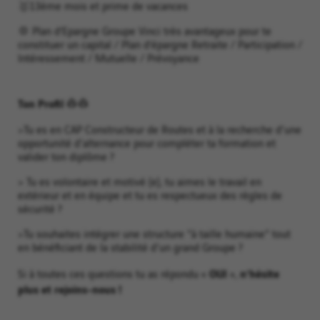
🥇13ème mois et prime de vacances
💢 Plan d’Epargne Groupe Vinci très avantageux pour te
constituer un capital / Plan d’épargne Retraite / Participation /
Intéressement / Mutuelle / Prévoyance
Ton Profil 👷️👷‍️
>Tu es en CAP Constructeur de Routes et à la recherche d'une
opportunité d'alternance pour compléter ta formation et
valider ton diplôme ?
> Tu es volontaire et motivé (e), tu aimes le travail en
extérieur et en équipe et tu es respectueux des règles de
sécurité ?
>Tu souhaites intégrer une structure "à taille humaine" tout
en bénéficiant de la stabilité d'un grand Groupe ?
OUI
n’hésite
Si à toutes ces questions tu as répondu «
»,
plus et rejoins-nous !