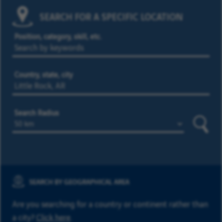
SEARCH FOR A SPECIFIC LOCATION
Position, category, skill, etc.
Country, state, city
Search Radius
Searc
SEARCH BY GEOGRAPHICAL AREA
Are you searching for a country or continent rather than
a city?
Click here
.