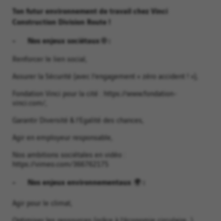
Ton futur environnement de travail chez Vinci
Construction Division Route !
- Nos enjeux sociétaux 🌐 :
Renforcer le lien social,
Assurer la Sécurité (avec l’engagement « zéro accident ! »),
Fondation Vinci pour la cité : https://www.fondation-
vinci.com/,
Garantir Diversité & l’Egalité des chances,
Agir en employeur responsable,
Nos ambitions sociétales en vidéo :
https://vimeo.com/366762175
- Nos enjeux environnementaux 🌍 :
Agir pour le climat,
Optimiser les ressources (grâce à l’économie circulaire…),