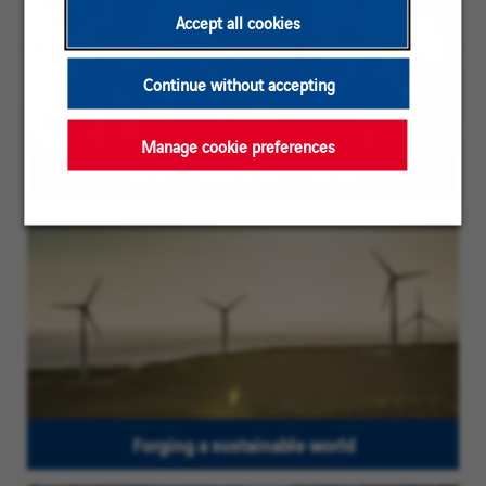
Accept all cookies
Continue without accepting
Manage cookie preferences
Being a responsible employer
Forging a sustainable world