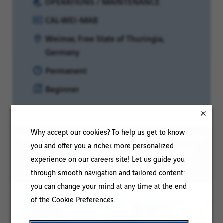
Category:
OPERATIONS / MAINTENANCE
Reference:
CAL-WEI-MAB
Location:
Weimar, Free State of Thuringia,
Germany
Contract
Permanent
type:
Experience
Beginner
level:
Why accept our cookies? To help us get to know
To ease reading, the plural masculine form may be
you and offer you a richer, more personalized
used on this page; our vacancies are however
experience on our careers site! Let us guide you
directed to persons of all genders
through smooth navigation and tailored content:
you can change your mind at any time at the end
of the Cookie Preferences.