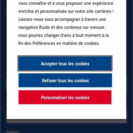
vous connaître et à vous proposer une expérience
Pour recevoir des alertes emploi et rester informé(e) des
enrichie et personnalisée sur notre site carrières !
futurs postes à pourvoir chez VINCI, renseignez votre
Laissez-nous vous accompagner à travers une
adresse email et vos critères. Cliquez sur « Ajouter » puis
sur « M'abonner » et restez informé(e) en recevant nos
navigation fluide et des contenus sur mesure :
alertes emails !
vous pourrez changer d’avis à tout moment à la
fin des Préférences en matière de cookies.
Vos données sont nécessaires pour vous abonner aux
offres d’emploi. Pour en savoir plus sur la gestion de vos
données et sur vos droits,
cliquez ici
.
Accepter tous les cookies
Email
Refuser tous les cookies
Personnaliser les cookies
Sélectionnez
Métiers
Saisissez
les critères
les
métiers et
premières
localisation
lettres
Lieux