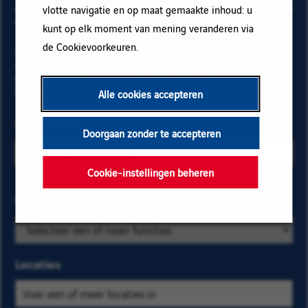
op "Toevoegen" en vervolgens op "Abonneren" en blijf op
vlotte navigatie en op maat gemaakte inhoud: u
de hoogte via onze e-mail alerts!
kunt op elk moment van mening veranderen via
de Cookievoorkeuren.
Onderstaande gegevens zijn noodzakelijk om te kunnen
registreren voor de email alerts. Voor meer informatie
over het beheer van uw gegevens en over uw rechten,
klik hier
.
Alle cookies accepteren
E-mailadres
Doorgaan zonder te accepteren
Cookie-instellingen beheren
Selecteer de
Functies
Zoek
bedrijfs- en
op
locatiecriteria
categorie
om de
en
Locaties
vacatures te
kies
vinden die u
er