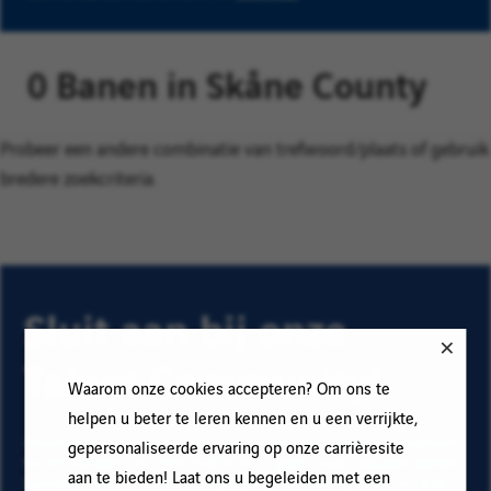
0 Banen in Skåne County
Probeer een andere combinatie van trefwoord/plaats of gebruik
bredere zoekcriteria.
Sluit aan bij onze
Talent Community!
Waarom onze cookies accepteren? Om ons te
helpen u beter te leren kennen en u een verrijkte,
Abonneer op onze e-mail alerts om ons vacature aanbod
gepersonaliseerde ervaring op onze carrièresite
te ontvangen en informatie te krijgen over nieuwe banen
aan te bieden! Laat ons u begeleiden met een
binnen Vinci. Vul uw e-mailadres en voorkeuren in. Klik