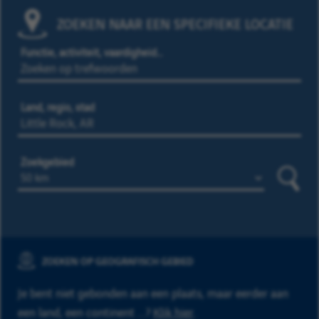
ZOEKEN NAAR EEN SPECIFIEKE LOCATIE
Functie, activiteit, vaardigheid…
Land, regio, stad
Zoekgebied
Zoeke
ZOEKEN OP GEOGRAFISCH GEBIED
Je bent niet gebonden aan een plaats, maar eerder aan
een land, een continent ...?
Klik hier
.