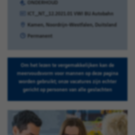
Categorie:
ONDERHOUD
Referentie:
ICT_NT_12.2021.01 VWI BU Autobahn
Locatie:
Kamen, Noordrijn-Westfalen, Duitsland
Contracttype:
Permanent
Om het lezen te vergemakkelijken kan de
meervoudsvorm voor mannen op deze pagina
worden gebruikt; onze vacatures zijn echter
gericht op personen van alle geslachten