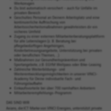
Werkzeugen​
Du bist automatisch versichert – auch für Unfälle im
privaten Bereich
Geschultes Personal an Deinem Arbeitsplatz und eine
kontinuierliche Auffrischung von
Arbeitssicherheitsmaßnahmen gewährleisten dir ein
sicheres Umfeld​
Zugang zu einer externen Mitarbeiterberatungsplattform
für alle Lebenslagen (z. B. Beratung bei
pflegebedürftigen Angehörigen,
Kinderbetreuungsangebote, Unterstützung bei privaten
oder beruflichen Themen, …)
Maßnahmen zur Gesundheitsprävention und
Sportangebote, z.B. EGYM Wellpass oder Bike-Leasing​
Zahlreiche Weiterbildungs- und
Weiterentwicklungsmöglichkeiten in unserer VINCI-
Academy für Deine individuelle Fach- und
Führungslaufbahn​​
Einkaufsvorteile bei über 700 namhaften Anbietern​​
Mitarbeiterempfehlungs-Programm ​
DAS SIND WIR
Axians, die ICT Marke von VINCI Energies, unterstützt private