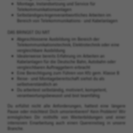
Montage, Instandsetzung und Service für
Telekommunikationsanlagen
Selbständiges/eigenverantwortliches Arbeiten im
Bereich von Telekommunikations- und Kabelanlagen
DAS BRINGST DU MIT
Abgeschlossene Ausbildung im Bereich der
Telekommunikationstechnik, Elektrotechnik oder eine
vergleichbare Ausbildung
Idealerweise bereits Erfahrung im Arbeiten an
Kabelanlagen für die Deutsche Bahn, Autobahn oder
vergleichbaren Auftraggebern erbracht
Eine Berechtigung zum Führen von Kfz gem. Klasse B
Reise- und Montagebereitschaft siehst du als
selbstverständlich an
Du arbeitest selbständig, motiviert, kompetent,
verantwortungsbewusst und bist teamfähig
Du erfüllst nicht alle Anforderungen, hattest eine längere
Pause oder möchtest Dich umorientieren? Kein Problem! Wir
ermöglichen Dir mithilfe von Weiterbildungen und einer
intensiven Einarbeitung auch einen Quereinstieg in unsere
Branche.