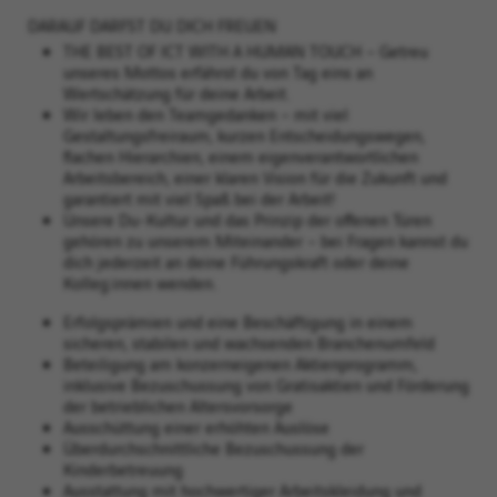
DARAUF DARFST DU DICH FREUEN
THE BEST OF ICT WITH A HUMAN TOUCH – Getreu
unseres Mottos erfährst du von Tag eins an
Wertschätzung für deine Arbeit. ​
Wir leben den Teamgedanken – mit viel
Gestaltungsfreiraum, kurzen Entscheidungswegen,
flachen Hierarchien, einem eigenverantwortlichen
Arbeitsbereich, einer klaren Vision für die Zukunft und
garantiert mit viel Spaß bei der Arbeit!​
Unsere Du-Kultur und das Prinzip der offenen Türen
gehören zu unserem Miteinander – bei Fragen kannst du
dich jederzeit an deine Führungskraft oder deine
Kolleg:innen wenden.
Erfolgsprämien und eine Beschäftigung in einem
sicheren, stabilen und wachsenden Branchenumfeld​
Beteiligung am konzerneigenen Aktienprogramm,
inklusive Bezuschussung von Gratisaktien und Förderung
der betrieblichen Altersvorsorge​
Ausschüttung einer erhöhten Auslöse
Überdurchschnittliche Bezuschussung der
Kinderbetreuung​
Ausstattung mit hochwertiger Arbeitskleidung und