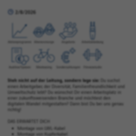
2/8/2026
Steh nicht auf der Leitung, sondern lege sie:
Du suchst
einen Arbeitgeber, der Diversität, Familienfreundlichkeit und
Umweltschutz lebt? Du wünschst Dir einen Arbeitsplatz in
einer zukunftsweisenden Branche und möchtest den
digitalen Wandel mitgestalten? Dann bist Du bei uns genau
richtig!
DAS ERWARTET DICH
Montage von LWL-Kabel
Montage von Kupferkabel