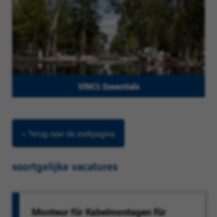
VINCI: Essentials
< Terug naar de zoekpagina
soortgelijke vacatures
Monteur für Kabelmontagen für