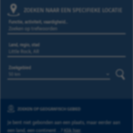
ZOEKEN NAAR EEN SPECIFIEKE LOCATIE
Functie, activiteit, vaardigheid…
Land, regio, stad
Zoekgebied
Zoeke
ZOEKEN OP GEOGRAFISCH GEBIED
Je bent niet gebonden aan een plaats, maar eerder aan
een land, een continent ...?
Klik hier
.