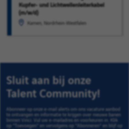
Kupfer- und Lichtwellenleiterkabel
(m/w/d)
Kamen, Nordrhein-Westfalen
Sluit aan bij onze
Talent Community!
Abonneer op onze e-mail alerts om ons vacature aanbod
te ontvangen en informatie te krijgen over nieuwe banen
binnen Vinci. Vul uw e-mailadres en voorkeuren in. Klik
op "Toevoegen" en vervolgens op "Abonneren" en blijf op