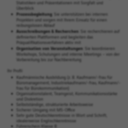
Statistiken und Präsentationen mit Sorgfalt und
Überblick
Prozessbegleitung
: Sie unterstützen bei internen
Projekten und sorgen mit Ihrem Einsatz für einen
reibungslosen Ablauf
Ausschreibungen & Recherchen
: Sie recherchieren auf
definierten Plattformen und begleiten das
Präqualifikationsverfahren aktiv mit
Organisation von Veranstaltungen
: Sie koordinieren
Workshops, Schulungen und interne Meetings – von der
Vorbereitung bis zur Nachbereitung
Ihr Profil
Kaufmännische Ausbildung (z. B. Kaufmann/-frau für
Büromanagement, Industriekaufmann/-frau, Kaufmann/-
frau für Bürokommunikation)
Organisationstalent, Teamgeist, Kommunikationsstärke
und Diskretion
Selbstständige, strukturierte Arbeitsweise
Sicherer Umgang mit MS-Office
Sehr gute Deutschkenntnisse in Wort und Schrift,
idealerweise Englischkenntnisse
Führerschein Klasse B