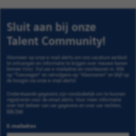
Sluit aan bij onze
Talent Community!
Abonneer op onze e-mail alerts om ons vacature aanbod
te ontvangen en informatie te krijgen over nieuwe banen
binnen Vinci. Vul uw e-mailadres en voorkeuren in. Klik
op "Toevoegen" en vervolgens op "Abonneren" en blijf op
de hoogte via onze e-mail alerts!
Onderstaande gegevens zijn noodzakelijk om te kunnen
registreren voor de email alerts. Voor meer informatie
over het beheer van uw gegevens en over uw rechten,
klik hier
.
E-mailadres