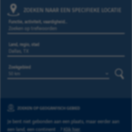
ZOEKEN NAAR EEN SPECIFIEKE LOCATIE
Functie, activiteit, vaardigheid…
Land, regio, stad
Zoekgebied
Zoeke
ZOEKEN OP GEOGRAFISCH GEBIED
Je bent niet gebonden aan een plaats, maar eerder aan
een land, een continent ...?
Klik hier
.