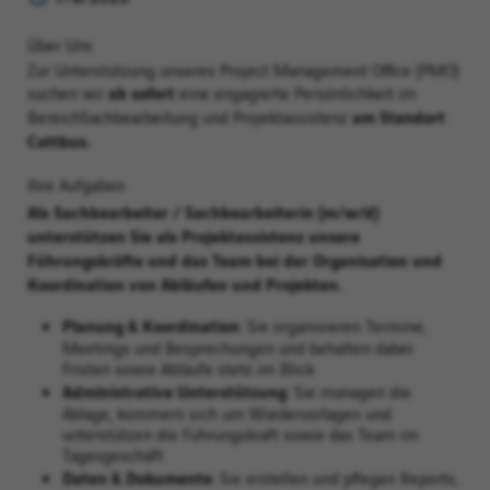
Über Uns
Zur Unterstützung unseres Project Management Office (PMO)
ab sofort
suchen wir
eine engagierte Persönlichkeit im
am Standort
Bereich
Sachbearbeitung und Projektassistenz
Cottbus.
Ihre Aufgaben
Als Sachbearbeiter / Sachbearbeiterin (m/w/d)
unterstützen Sie als Projektassistenz unsere
Führungskräfte und das Team bei der Organisation und
Koordination von Abläufen und Projekten.
Planung & Koordination
: Sie organisieren Termine,
Meetings und Besprechungen und behalten dabei
Fristen sowie Abläufe stets im Blick
Administrative Unterstützung
: Sie managen die
Ablage, kümmern sich um Wiedervorlagen und
unterstützen die Führungskraft sowie das Team im
Tagesgeschäft
Daten & Dokumente
: Sie erstellen und pflegen Reports,