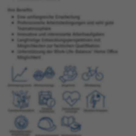
Ihre Benefits
Eine umfangreiche Einarbeitung
Professionelle Arbeitsbedingungen und sehr gute
Teamatmosphäre
Innovative und interessante Arbeitsaufgaben
Langfristige Entwicklungsperspektiven mit
Möglichkeiten zur fachlichen Qualifikation
Unterstützung der Work-Life-Balance/ Home Office
Möglichkeit