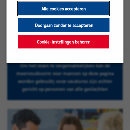
Categorie:
Onbekend
Alle cookies accepteren
Referentie:
O_T_11943
Doorgaan zonder te accepteren
Locatie:
Cottbus, Brandenburg, Duitsland
Ervaringsniveau:
Meer dan 3 jaar
Cookie-instellingen beheren
Om het lezen te vergemakkelijken kan de
meervoudsvorm voor mannen op deze pagina
worden gebruikt; onze vacatures zijn echter
gericht op personen van alle geslachten