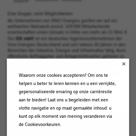
Eine Gruppe, viele Möglichkeiten
Als Unternehmen von VINCI Energies greifen wir auf ein
weltweites Netzwerk zurück. 109.000 Mitarbeitende
erwirtschaften einen Umsatz in Höhe von mehr als 21 Mrd. €.
IEK mbH
Die
ist ein deutsches Ingenieurunternehmen der
Vinci Energies Deutschland und seit nahezu 30 Jahren in den
Bereichen der Industrie, Energie und Infrastruktur tätig. Auch
öffentliche Auftraggeber und Anlagenlieferanten gehören zu
unseren Kunden. Unseren knapp 50 Beschäftigten bieten wir
erstklassige Karriere- und Verdienstmöglichkeiten,
anspruchsvolle Aufgaben, viel Verantwortung und gezielte
Waarom onze cookies accepteren? Om ons te
Talentförderung.
helpen u beter te leren kennen en u een verrijkte,
gepersonaliseerde ervaring op onze carrièresite
DELEN
aan te bieden! Laat ons u begeleiden met een
vlotte navigatie en op maat gemaakte inhoud: u
kunt op elk moment van mening veranderen via
IN HET KORT
de Cookievoorkeuren.