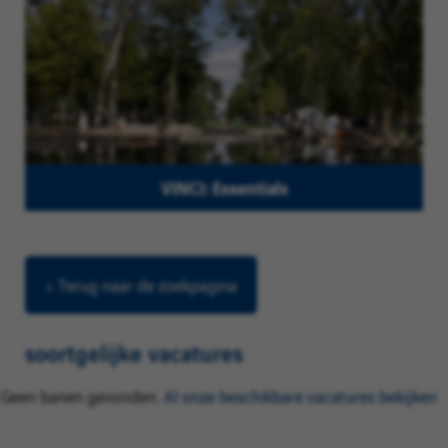
VINCI: Essentials
< Terug naar de zoekpagina
soortgelijke vacatures
Geen banen gevonden.
Al onze beschikbare vacatures bekijken