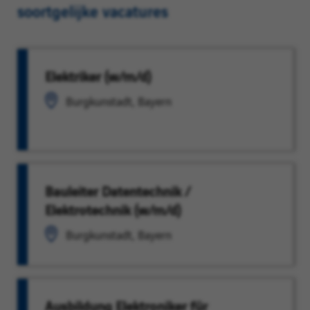
soortgelijke vacatures
Elektriker (w/m/d)
Burgkunstadt, Bayern
Bauleiter Datentechnik /
Elektrotechnik (w/m/d)
Burgkunstadt, Bayern
Ausbildung Elektroniker für