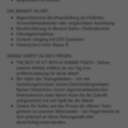
DAS BRINGST DU MIT
Abgeschlossene Berufsausbildung als Elektriker,
Fernmeldehandwerker oder vergleichbare Ausbildung
Berufserfahrung im Bereich Daten-/Elektrotechnik
Führungskompetenz
Sicherer Umgang mit EDV-Systemen
Führerschein mind. Klasse B
DARAUF DARFST DU DICH FREUEN
THE BEST OF ICT WITH A HUMAN TOUCH – Getreu
unseres Mottos erfährst du von Tag eins
an Wertschätzung für deine Arbeit. ​
Wir leben den Teamgedanken – mit viel
Gestaltungsfreiraum, kurzen Entscheidungswegen,
flachen Hierarchien, einem eigenverantwortlichen
Arbeitsbereich, einer klaren Vision für die Zukunft
und garantiert mit viel Spaß bei der Arbeit!​
Unsere Du-Kultur und das Prinzip der offenen Türen
gehören zu unserem Miteinander – bei Fragen kannst du
dich jederzeit an deine Führungskraft oder
deine Kolleg:innen wenden.