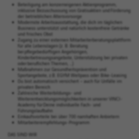
Beteiligung am konzerneigenen Aktienprogramm,
inklusive Bezuschussung von Gratisaktien und Förderung
der betrieblichen Altersvorsorge​
Modernste Arbeitsausstattung, die dich im täglichen
Business unterstützt und natürlich kostenfreie Getränke
und frisches Obst
Zugang zu einer externen Mitarbeiterberatungsplattform
für alle Lebenslagen (z. B. Beratung
bei pflegebedürftigen Angehörigen,
Kinderbetreuungsangebote, Unterstützung bei privaten
oder beruflichen Themen, …)
Maßnahmen zur Gesundheitsprävention und
Sportangebote, z.B. EGYM Wellpass oder Bike-Leasing
Du bist automatisch versichert – auch für Unfälle im
privaten Bereich
Zahlreiche Weiterbildungs- und
Weiterentwicklungsmöglichkeiten in unserer VINCI-
Academy für Deine individuelle Fach- und
Führungslaufbahn​​
Einkaufsvorteile bei über 700 namhaften Anbietern​​
Mitarbeiterempfehlungs-Programm ​
DAS SIND WIR