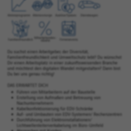
Du suchst einen Arbeitgeber, der Diversität,
Familienfreundlichkeit und Umweltschutz lebt? Du wünschst
Dir einen Arbeitsplatz in einer zukunftsweisenden Branche
und möchtest den digitalen Wandel mitgestalten? Dann bist
Du bei uns genau richtig!
DAS ERWARTET DICH
Führen von Mitarbeitern auf der Baustelle
Erstellung von Aufmaßen und Betreuung von
Nachunternehmern
Kabelkonfektionierung für EDV-Schränke
Auf- und Umbauten von EDV-Systemen/ Rechenzentren
Durchführung von Elektroinstallationen/
Lichtwellenleiterverkabelung im Büro-Umfeld
Absprachen mit Kunden