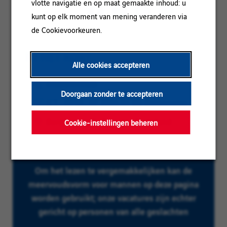
vlotte navigatie en op maat gemaakte inhoud: u
DELEN
kunt op elk moment van mening veranderen via
de Cookievoorkeuren.
IN HET KORT
Alle cookies accepteren
Categorie:
ONDERHOUD
Doorgaan zonder te accepteren
Referentie:
ICT_OFM_07.2024.04 BU Datennetze
Locatie:
Burgkunstadt, Beieren, Duitsland
Cookie-instellingen beheren
Om het lezen te vergemakkelijken kan de
meervoudsvorm voor mannen op deze pagina
worden gebruikt; onze vacatures zijn echter
gericht op personen van alle geslachten