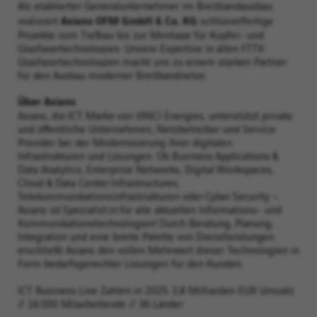
Als etablierter Generalunternehmer im Breitbandausbau
Axians OFM GmbH & Co. KG
realisiert
schlüsselfertige
Projekte vom Tiefbau bis zur Montage für Kupfer- und
Glasfasertechnologien. Unsere Expertise in allen FTTX-
Glasfasertechnologien macht uns zu einem starken Partner
für den Ausbau moderner Breitbandnetze.
Über Axians
Axians, die ICT Marke von VINCI Energies, unterstützt private
und öffentliche Unternehmen, Netzbetreiber und Service
Provider bei der Modernisierung ihrer digitalen
Infrastrukturen und Lösungen. Ob Business Applications &
Data Analytics, Enterprise Networks, Digital Workspaces,
Cloud & Data Center Infrastructures,
Telekommunikationsinfrastrukturen oder Cyber Security –
Axians ist Spezialist:in für alle aktuellen Informations- und
Kommunikationstechnologien! Durch Beratung, Planung,
Integration und eine breite Palette von Dienstleistungen
erschließt Axians den vollen Mehrwert dieser Technologien in
Form bedarfsgerechter Lösungen für den Kunden.
ICT Business Line Zahlen in 2025: 3,8 Milliarden EUR Umsatz
// 16.000 Mitarbeitende // 36 Länder