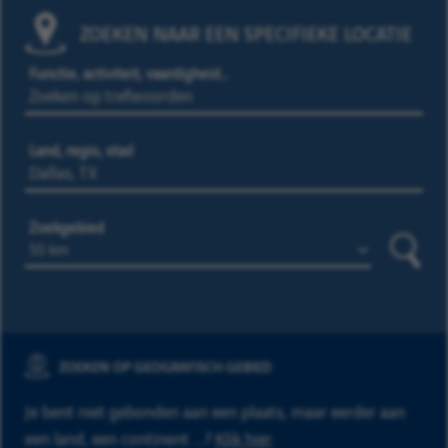
ZOEKEN NAAR EEN SPECIFIEKE LOCATIE
Functie, activiteit, vaardigheid…
Land, regio, stad
Zoekgebied
Zoeke
ZOEKEN OP GEOGRAFISCH GEBIED
Je bent niet gebonden aan een plaats, maar eerder aan
een land, een continent ...?
Klik hier
.