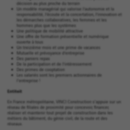
décision au plus proche du terrain
Un modèle managérial qui valorise l’autonomie et la
responsabilité, l’écoute et la concertation, l’innovation et
les démarches collaboratives, les femmes et les
hommes plus que les systèmes
Une politique de mobilité attractive
Une offre de formation présentielle et numérique
ouverte à tous
Un treizième mois et une prime de vacances
Mutuelle et prévoyance d’entreprise
Des paniers repas
De la participation et de l’intéressement
Des primes de cooptation
Les salariés sont les premiers actionnaires de
l'entreprise !
Entiteit
En France métropolitaine, VINCI Construction s'appuie sur un
réseau de filiales de proximité pour concevoir, financer,
réaliser et maintenir tout projet de construction dans les
métiers du bâtiment, du génie civil, de la route et des
réseaux.