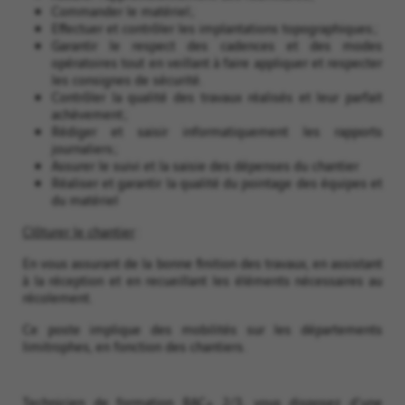
Commander le matériel ;
Effectuer et contrôler les implantations topographiques ;
Garantir le respect des cadences et des modes
opératoires tout en veillant à faire appliquer et respecter
les consignes de sécurité.
Contrôler la qualité des travaux réalisés et leur parfait
achèvement ;
Rédiger et saisir informatiquement les rapports
journaliers ;
Assurer le suivi et la saisie des dépenses du chantier
Réaliser et garantir la qualité du pointage des équipes et
du matériel
Clôturer le chantier
:
En vous assurant de la bonne finition des travaux, en assistant
à la réception et en recueillant les éléments nécessaires au
récolement.
Ce poste implique des mobilités sur les départements
limitrophes, en fonction des chantiers.
Technicien de formation BAC+ 2/3, vous disposez d'une