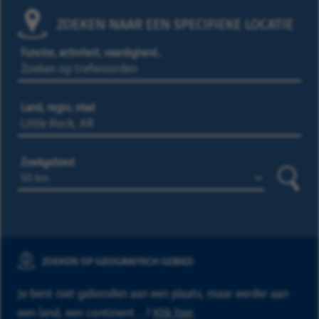
ZOEKEN NAAR EEN SPECIFIEKE LOCATIE
Functie, activiteit, vaardigheid…
Land, regio, stad
Zoekgebied
Zoeke
ZOEKEN OP GEOGRAFISCH GEBIED
Je bent niet gebonden aan een plaats, maar eerder aan
een land, een continent ...?
Klik hier
.