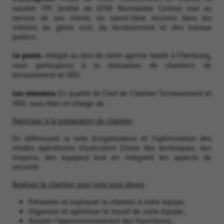
société TPC (entité de GTM Normandie Centre) met au
service de ses clients un savoir-faire reconnu dans les
métiers du génie civil, du terrassement et des travaux
publics.
Le poste.
Intégré au sein de notre agence basée à Cherbourg,
vous participerez à la réalisation de chantiers de
terrassement et VRD.
Les missions.
En qualité de Chef de Chantier Terrassement et
VRD, vous êtes en charge de :
Participer à la préparation du chantier
:
En définissant la note d’organisation et l’optimisation des
modes opératoires d’exécution (choix des techniques, des
moyens, des équipes) tout en intégrant les aspects de
sécurité.
Réaliser le chantier, pour cela vous devez
:
Présenter et expliquer le chantier à votre équipe ;
Organiser et optimiser le travail de votre équipe ;
Assurer l’approvisionnement des fournitures ;