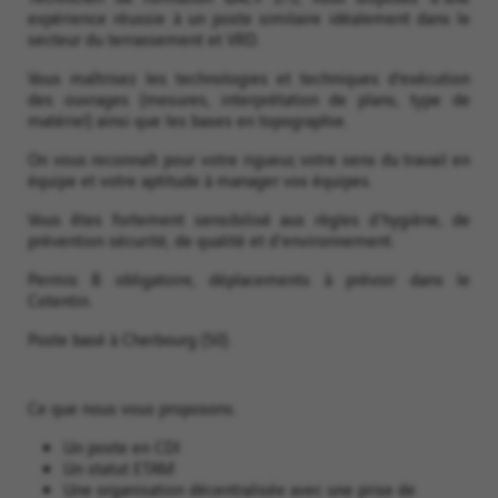
expérience réussie à un poste similaire idéalement dans le
secteur du terrassement et VRD.
Vous maîtrisez les technologies et techniques d’exécution
des ouvrages (mesures, interprétation de plans, type de
matériel) ainsi que les bases en topographie.
On vous reconnaît pour votre rigueur, votre sens du travail en
équipe et votre aptitude à manager vos équipes.
Vous êtes fortement sensibilisé aux règles d'hygiène, de
prévention sécurité, de qualité et d'environnement.
Permis B obligatoire, déplacements à prévoir dans le
Cotentin.
Poste basé à Cherbourg (50).
Ce que nous vous proposons.
Un poste en CDI
Un statut ETAM
Une organisation décentralisée avec une prise de