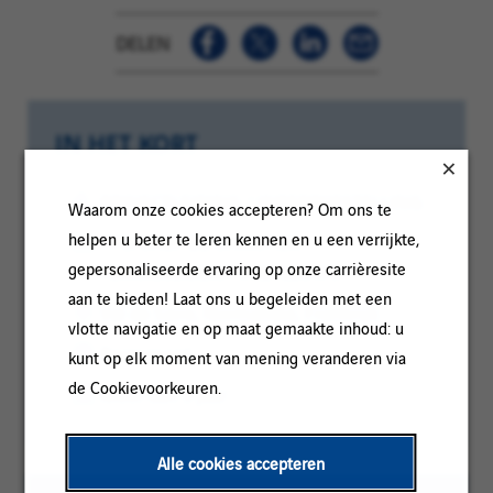
DELEN
IN HET KORT
Categorie:
PROJECTLEIDING / INBEDRIJFSTELLING
Waarom onze cookies accepteren? Om ons te
helpen u beter te leren kennen en u een verrijkte,
Referentie:
TPC/CHEF DE CHANTIER
gepersonaliseerde ervaring op onze carrièresite
TERRASSEMENT VRD-126475
aan te bieden! Laat ons u begeleiden met een
Klantcode:
Locatie:
Val de Saire, Normandie, Frankrijk
vlotte navigatie en op maat gemaakte inhoud: u
Contracttype:
Permanent
kunt op elk moment van mening veranderen via
de Cookievoorkeuren.
Ervaringsniveau:
Meer dan 3 jaar
Alle cookies accepteren