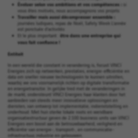
Évoluer selon vos ambitions et vos compétences :
si
vous êtes motivés, nous accompagnons vos projets
Travailler mais aussi décompresser ensemble :
journées ludiques, repas de Noël, Safety Week L’année
est ponctuée d’activités
être dans une entreprise qui
Et le plus important :
vous fait confiance !
Entiteit
In een wereld die constant in verandering is, focust VINCI
Energies zich op netwerken, prestaties, energie-efficiëntie en
data om sneller nieuwe technologieën te kunnen uitrollen,
waarbij we ons voornamelijk richten op digitale transformatie
en energietransitie. In gelijke tred met de veranderingen in
de markt, ondersteunt VINCI Energies haar klanten door het
aanbieden van steeds meer innovatieve oplossingen en
diensten, van ontwerp tot implementatie, indienststelling en
onderhoud. Met hun sterke lokale roots en wendbare
organisatiestructuur geven de 2.100 business units van VINCI
Energies een boost aan de betrouwbaarheid, veiligheid en
efficiëntie van energie-, transport-, en communicatie-
infrastructuur, industrie en gebouwen.