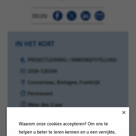
DELEN
IN HET KORT
Categorie:
PROJECTLEIDING / INBEDRIJFSTELLING
Referentie:
2026-126160
Klantcode:
Locatie:
Concarneau, Bretagne, Frankrijk
Contracttype:
Permanent
Ervaringsniveau:
Meer dan 3 jaar
Waarom onze cookies accepteren? Om ons te
helpen u beter te leren kennen en u een verrijkte,
Om het lezen te vergemakkelijken kan de