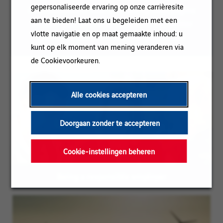
gepersonaliseerde ervaring op onze carrièresite
meervoudsvorm voor mannen op deze pagina
aan te bieden! Laat ons u begeleiden met een
worden gebruikt; onze vacatures zijn echter
vlotte navigatie en op maat gemaakte inhoud: u
gericht op personen van alle geslachten
kunt op elk moment van mening veranderen via
de Cookievoorkeuren.
Alle cookies accepteren
Doorgaan zonder te accepteren
Cookie-instellingen beheren
Being a responsible employer