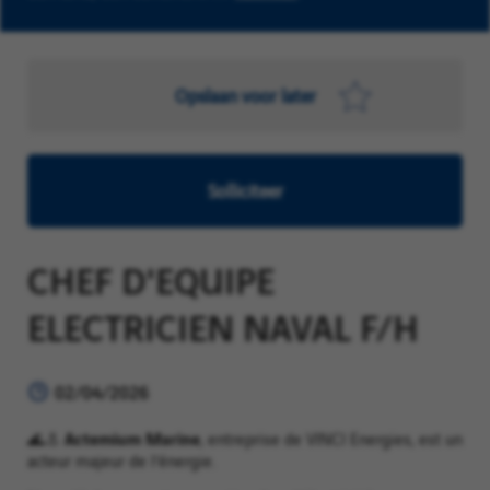
Opslaan voor later
Solliciteer
CHEF D'EQUIPE
ELECTRICIEN NAVAL F/H
02/04/2026
Actemium Marine
🌊⚓
, entreprise de VINCI Energies, est un
acteur majeur de l’énergie.