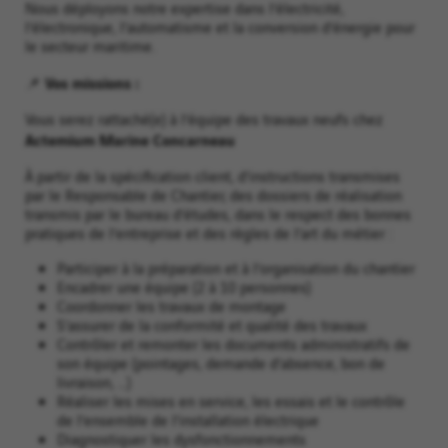
Nous déployons notre expertise dans l’électricité,
l’électronique, l’automatisme et la conversion d’énergie pour
le secteur maritime.
📌 Vos missions :
Vous serez rattaché(e) à l’équipe des travaux neufs chez
Actemium Marine Concarneau
À partir de la spécification client, d’instructions transmises
par le Responsable de Chantier, des dossiers de réalisation
transmis par le bureau d’études, dans le respect des bonnes
pratiques de l’entreprise et des règles de l’art du métier :
Participer à la préparation et à l’organisation du chantier
Encadrer une équipe (2 à 10 personnes)
Coordonner les travaux de montage
S’assurer de la conformité et qualité des travaux
Contrôler et remonter les documents administratifs de
son équipe (pointages, demande d’absence, bon de
livraison, …)
Réaliser les mises en service, les essais et le contrôle
de l’ensemble de l’installation électrique
Diagnostiquer les dysfonctionnements