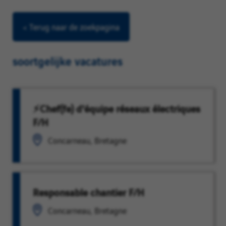
< Terug naar de zoekpagina
soortgelijke vacatures
⚡Chef(fe) d'équipe réseaux électriques
F/H
Concarneau, Bretagne
Responsable chantier F/H
Concarneau, Bretagne