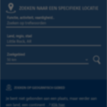
ZOEKEN NAAR EEN SPECIFIEKE LOCATIE
Functie, activiteit, vaardigheid…
Land, regio, stad
Zoekgebied
Zoeke
ZOEKEN OP GEOGRAFISCH GEBIED
Je bent niet gebonden aan een plaats, maar eerder aan
een land, een continent ...?
Klik hier
.