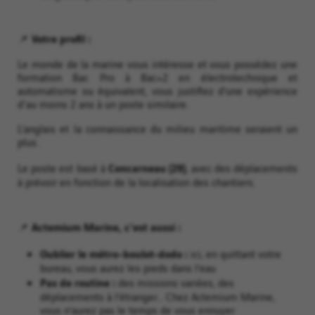
📌 Votre profil :
Le monde de la marine vous intéresse et vous possédez une
formation Bac Pro à Bac+2 en électrotechnique et
automatisme ou équivalent, vous justifiez d’une expérience
d'au moins 2 ans à un poste similaire.
L’anglais et la connaissance du milieu maritime seraient un
plus.
Concarneau (29)
Le poste est basé à
, avec des déplacements
à prévoir en fonction de la localisation des chantiers.
📌 Actemium Marine, c'est aussi :
Oublier le métro-boulot-dodo :
ici, en quittant votre
bureau, vous aurez les pieds dans l’eau
Pas de routine :
des missions variées, des
déplacements à l’étranger... Chez Actemium Marine,
vous n’aurez pas le temps de vous ennuyer