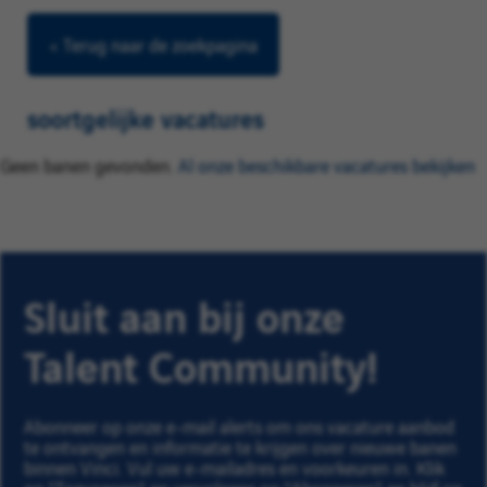
< Terug naar de zoekpagina
soortgelijke vacatures
Geen banen gevonden.
Al onze beschikbare vacatures bekijken
Sluit aan bij onze
Talent Community!
Abonneer op onze e-mail alerts om ons vacature aanbod
te ontvangen en informatie te krijgen over nieuwe banen
binnen Vinci. Vul uw e-mailadres en voorkeuren in. Klik