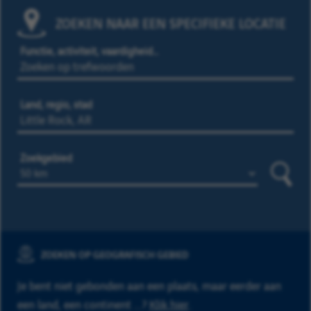
ZOEKEN NAAR EEN SPECIFIEKE LOCATIE
Functie, activiteit, vaardigheid…
Land, regio, stad
Zoekgebied
Zoeke
ZOEKEN OP GEOGRAFISCH GEBIED
Je bent niet gebonden aan een plaats, maar eerder aan
een land, een continent ...?
Klik hier
.