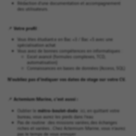
Rédaction d’une documentation et accompagnement
des utilisateurs.
Votre profil
📌
:
Vous êtes étudiant.e en Bac +3 / Bac +5 avec une
spécialisation achat
Vous avez de bonnes compétences en informatiques :
Excel avancé (formules complexes, TCD,
automatisation)
Connaissances en bases de données (Access, SQL)
N'oubliez pas d'indiquer vos dates de stage sur votre CV.
📌 Actemium Marine, c'est aussi :
métro-boulot-dodo
Oublier le
: ici, en quittant votre
bureau, vous aurez les pieds dans l’eau
Pas de routine : des missions variées, des échanges
riches et variées... Chez Actemium Marine, vous n’aurez
pas le temps de vous ennuyer