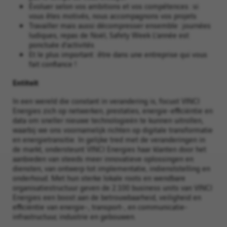
Évoluer selon vos ambitions et vos compétences : si
vous êtes motivés, nous accompagnons vos projets
Travailler mais aussi décompresser ensemble : journées
ludiques, repas de Noël, Safety Week L’année est
ponctuée d’activités
Et le plus important : être dans une entreprise qui vous
fait confiance !
Entiteit
In een wereld die constant in verandering is, focust VINCI
Energies zich op netwerken, prestaties, energie-efficiëntie en
data om sneller nieuwe technologieën te kunnen uitrollen,
waarbij we ons voornamelijk richten op digitale transformatie
en energietransitie. In gelijke tred met de veranderingen in
de markt, ondersteunt VINCI Energies haar klanten door het
aanbieden van steeds meer innovatieve oplossingen en
diensten, van ontwerp tot implementatie, indienststelling en
onderhoud. Met hun sterke lokale roots en wendbare
organisatiestructuur geven de 2.100 business units van VINCI
Energies een boost aan de betrouwbaarheid, veiligheid en
efficiëntie van energie-, transport-, en communicatie-
infrastructuur, industrie en gebouwen.