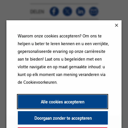
DELEN
IN HET KORT
Waarom onze cookies accepteren? Om ons te
helpen u beter te leren kennen en u een verrijkte,
gepersonaliseerde ervaring op onze carrièresite
Categorie:
INKOOP
aan te bieden! Laat ons u begeleiden met een
Referentie:
UAMARINE-125260
vlotte navigatie en op maat gemaakte inhoud: u
Klantcode:
Locatie:
Concarneau, Bretagne, Frankrijk
kunt op elk moment van mening veranderen via
de Cookievoorkeuren.
Contracttype:
Stage-overeenkomst
Ervaringsniveau:
Beginner
Alle cookies accepteren
Doorgaan zonder te accepteren
Om het lezen te vergemakkelijken kan de