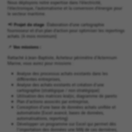
Nous déployons notre expertise dans l’électricité,
l’électronique, l’automatisme et la conversion d’énergie pour
le secteur maritime.
Projet de stage
📢
: Élaboration d’une cartographie
fournisseur et d’un plan d’action pour optimiser les reportings
achats. (4 mois minimum)
Vos missions :
📌
Rattaché à Jean-Baptiste, Acheteur périmètre d'Actemium
Marine, vous aurez pour missions :
Analyse des processus achats existants dans les
différentes entreprises,
Analyse des achats existants et création d'une
cartographie (stratégique / non stratégique)
Utilisation des matrices kraljic, diagramme de pareto
Plan d'actions associés par entreprise,
Conception d'une base de données achats unifiée et
automatisée (Excel avancé, bases de données,
automatisations, reporting)
Développer un programme sur Excel qui permet dès
l'importation des données une MAJ de ces dernières,