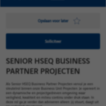
Opslaan voor later
Solliciteer
SENIOR HSEQ BUSINESS
PARTNER PROJECTEN
Als Senior HSEQ Business Partner Projecten vervul je een
sleutelrol binnen onze Business Unit Projecten. Je opereert in
een dynamische en projectgedreven omgeving waar
veiligheid, kwaliteit en milieu continu onder druk staan. In
deze rol ga je verder dan adviseren alleen: jij stuurt, daagt uit