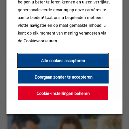
helpen u beter te leren kennen en u een verrijkte,
Referentie:
a0wTt00000568eNIAQ
gepersonaliseerde ervaring op onze carrièresite
Locatie:
Dordrecht, Zuid-Holland, Nederland
aan te bieden! Laat ons u begeleiden met een
vlotte navigatie en op maat gemaakte inhoud: u
Contracttype:
Permanent
kunt op elk moment van mening veranderen via
Ervaringsniveau:
Meer dan 5 jaar
de Cookievoorkeuren.
Alle cookies accepteren
Om het lezen te vergemakkelijken kan de
meervoudsvorm voor mannen op deze pagina
Doorgaan zonder te accepteren
worden gebruikt; onze vacatures zijn echter
gericht op personen van alle geslachten
Cookie-instellingen beheren