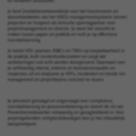
en verbetert structureel.
Je bent (mede)verantwoordelijk voor het functioneren en
doorontwikkelen van het HSEQ-managementsysteem binnen
projecten en fungeert als kritische sparringpartner voor
projectmanagement en directie. Jij weet het verschil te
maken tussen papier en praktijk en richt je op effectieve
risicobeheersing.
Je toetst HSE-plannen, RI&E’s en TRA’s op toepasbaarheid in
de praktijk, leidt incidentonderzoeken en zorgt dat
verbeteringen ook echt worden doorgevoerd. Daarnaast voer
je zelfstandig interne, externe en leveranciersaudits en
inspecties uit en analyseer je KPI’s, incidenten en trends om
management en projectteams concreet te sturen.
Je adviseert gevraagd en ongevraagd over compliance,
risicobeheersing en procesverbetering en neemt de rol van
Preventiemedewerker volwaardig en gezaghebbend in. Voor
projectgebonden veiligheidskundigen ben jij het inhoudelijk
aanspreekpunt.