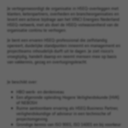
Je vertegenwoordigt de organisatie in HSEQ-overleggen met
klanten, ketenpartners, overheden en brancheorganisaties en
levert een actieve bijdrage aan het VINCI Energies Nederland
HSEQ‑netwerk, met als doel de HSEQ-volwassenheid van de
organisatie continu te verhogen.
Je bent een ervaren HSEQ-professional die zelfstandig
opereert, duidelijke standpunten inneemt en management en
projectteams inhoudelijk durft uit te dagen. Je ziet risico’s
vroegtijdig, handelt daarop en neemt mensen mee op basis
van vakkennis, gezag en overtuigingskracht.
Je beschikt over:
HBO werk- en denkniveau
Een afgeronde opleiding Hogere Veiligheidskunde (HVK)
of NEBOSH
Ruime aantoonbare ervaring als HSEQ Business Partner,
veiligheidskundige of adviseur in een technische of
projectomgeving
Grondige kennis van ISO 9001, ISO 14001 en bij voorkeur