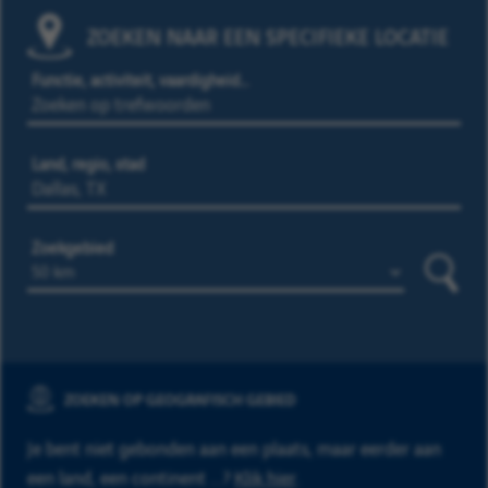
ZOEKEN NAAR EEN SPECIFIEKE LOCATIE
Functie, activiteit, vaardigheid…
Land, regio, stad
Zoekgebied
Zoeke
ZOEKEN OP GEOGRAFISCH GEBIED
Je bent niet gebonden aan een plaats, maar eerder aan
een land, een continent ...?
Klik hier
.