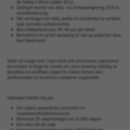
de Safety Culture Ladder (SCL)
Gedegen kennis van Arbo- en milieuwetgeving, VCA en
risicobeheersing
Het vermogen om data, audits en incidenten te vertalen
naar concrete verbeteracties
Beschikbaarheid voor 36–40 uur per week
Bereidheid om actief aanwezig te zijn op projecten door
heel Nederland
Deze rol vraagt veel, maar biedt ook vertrouwen, autonomie
en invloed. Je krijgt de ruimte om jouw ervaring volledig te
benutten en zichtbaar impact te maken binnen een
professionele en technisch complexe organisatie.
Daarnaast bieden wij jou:
Een salaris passend bij senioriteit en
verantwoordelijkheidsniveau
Minimaal 25 vakantiedagen en 13 ADV-dagen
Een auto van de zaak
Een pensioenregeling conform CAO Technisch