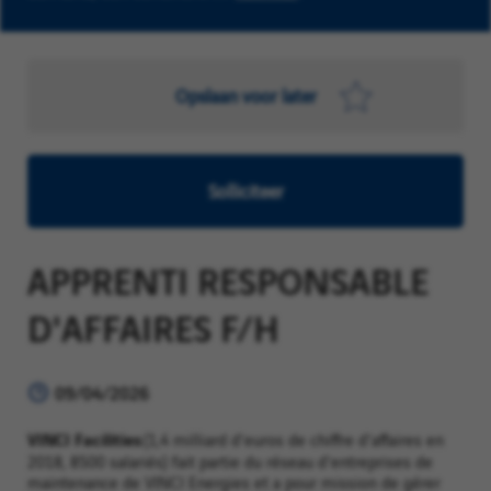
Opslaan voor later
Solliciteer
APPRENTI RESPONSABLE
D'AFFAIRES F/H
09/04/2026
VINCI Facilities
(1,4 milliard d'euros de chiffre d'affaires en
2018, 8500 salariés) fait partie du réseau d'entreprises de
maintenance de VINCI Energies et a pour mission de gérer