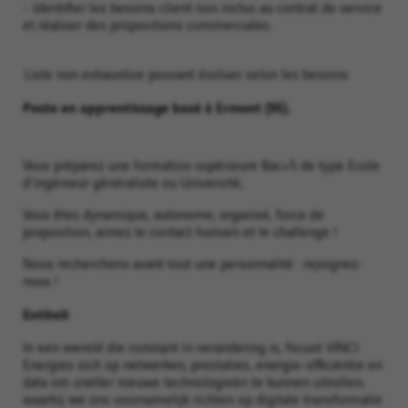
- Identifier les besoins client non inclus au contrat de service
et réaliser des propositions commerciales.
Liste non exhaustive pouvant évoluer selon les besoins.
Poste en apprentissage basé à Ermont (95).
Vous préparez une formation supérieure Bac+5 de type Ecole
d'ingénieur généraliste ou Université,
Vous êtes dynamique, autonome, organisé, force de
proposition, aimez le contact humain et le challenge !
Nous recherchons avant tout une personnalité : rejoignez-
nous !
Entiteit
In een wereld die constant in verandering is, focust VINCI
Energies zich op netwerken, prestaties, energie-efficiëntie en
data om sneller nieuwe technologieën te kunnen uitrollen,
waarbij we ons voornamelijk richten op digitale transformatie