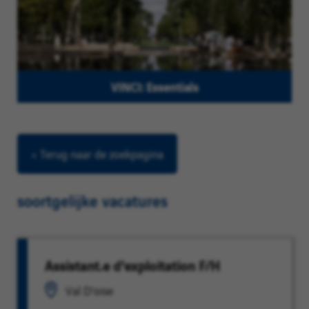
VINCI: Essentials
< Terug naar de zoekpagina
soortgelijke vacatures
Assistant.e d'exploitation F/H
Val D'oise