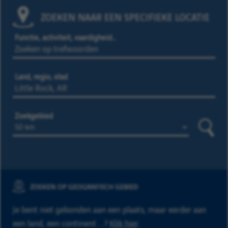
ZOEKEN NAAR EEN SPECIFIEKE LOCATIE
Functie, activiteit, vaardigheid…
Land, regio, stad
Zoekgebied
Zoeke
ZOEKEN OP GEOGRAFISCH GEBIED
Je bent niet gebonden aan een plaats, maar eerder aan
een land, een continent ...?
Klik hier
.