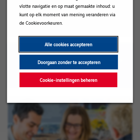
vlotte navigatie en op maat gemaakte inhoud: u
Contracttype:
Alternantiecontract
kunt op elk moment van mening veranderen via
Ervaringsniveau:
Beginner
de Cookievoorkeuren.
Alle cookies accepteren
Om het lezen te vergemakkelijken kan de
meervoudsvorm voor mannen op deze pagina
Doorgaan zonder te accepteren
worden gebruikt; onze vacatures zijn echter
gericht op personen van alle geslachten
Cookie-instellingen beheren