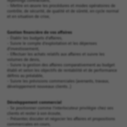
- Mettre en œuvre les procédures et modes opératoires de
contrôle, de sécurité, de qualité et de sûreté, en cycle normal
et en situation de crise,
Gestion financière de vos affaires
- Établir les budgets d’affaires,
- Suivre le compte d’exploitation et les dépenses
d’investissement,
- Effectuer les achats relatifs aux affaires et suivre les
volumes de devis,
- Suivre la gestion des affaires comparativement au budget
établi et selon les objectifs de rentabilité et de performance
définis au préalable,
- Suivre les prévisions commerciales (avenants, travaux,
développement nouveaux clients…)
Développement commercial
- Se positionner comme l’interlocuteur privilégie chez ses
clients et rester à son écoute,
- Présenter, discuter et négocier les affaires et propositions
commerciales en cours,