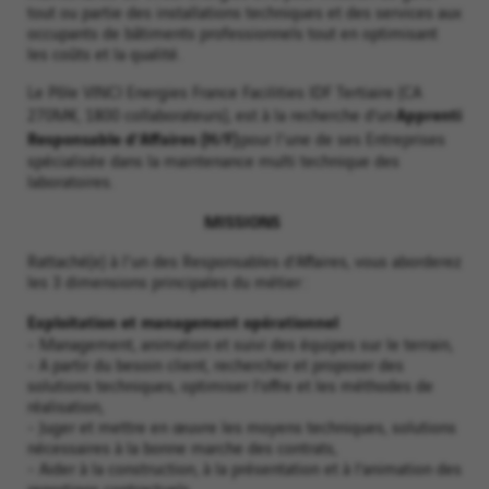
tout ou partie des installations techniques et des services aux
occupants de bâtiments professionnels tout en optimisant
les coûts et la qualité.
Le Pôle VINCI Energies France Facilities IDF Tertiaire (CA
Apprenti
270M€, 1800 collaborateurs), est à la recherche d’un
Responsable d’Affaires (H/F)
pour l'une de ses Entreprises
spécialisée dans la maintenance multi technique des
laboratoires.
MISSIONS
Rattaché(e) à l'un des Responsables d’Affaires, vous aborderez
les 3 dimensions principales du métier :
Exploitation et management opérationnel
- Management, animation et suivi des équipes sur le terrain,
- A partir du besoin client, rechercher et proposer des
solutions techniques, optimiser l’offre et les méthodes de
réalisation,
- Juger et mettre en œuvre les moyens techniques, solutions
nécessaires à la bonne marche des contrats,
- Aider à la construction, à la présentation et à l’animation des
reportings contractuels,