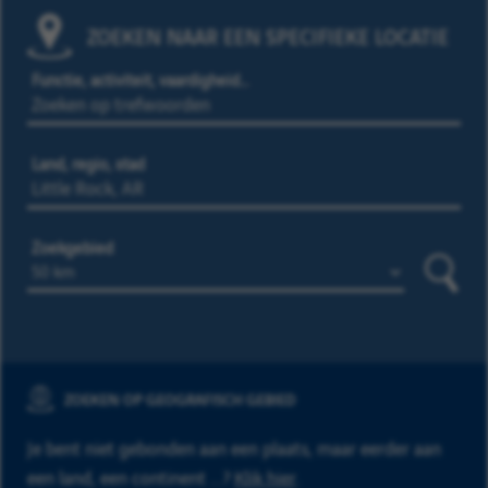
ZOEKEN NAAR EEN SPECIFIEKE LOCATIE
Functie, activiteit, vaardigheid…
Land, regio, stad
Zoekgebied
Zoeke
ZOEKEN OP GEOGRAFISCH GEBIED
Je bent niet gebonden aan een plaats, maar eerder aan
een land, een continent ...?
Klik hier
.