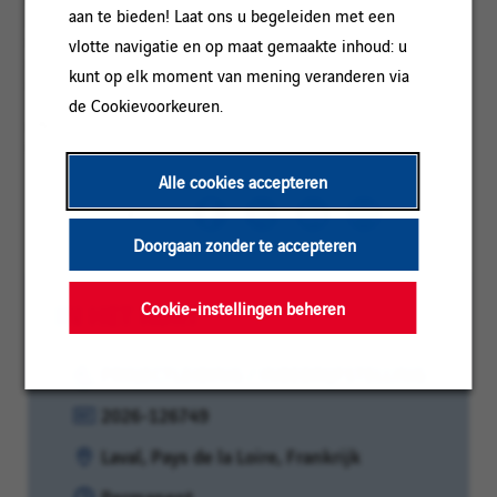
aan te bieden! Laat ons u begeleiden met een
aanbieden van steeds meer innovatieve oplossingen en
diensten, van ontwerp tot implementatie, indienststelling en
vlotte navigatie en op maat gemaakte inhoud: u
onderhoud. Met hun sterke lokale roots en wendbare
kunt op elk moment van mening veranderen via
organisatiestructuur geven de 2.100 business units van VINCI
Energies een boost aan de betrouwbaarheid, veiligheid en
de Cookievoorkeuren.
efficiëntie van energie-, transport-, en communicatie-
infrastructuur, industrie en gebouwen.
Alle cookies accepteren
DELEN
Doorgaan zonder te accepteren
IN HET KORT
Cookie-instellingen beheren
Categorie:
PROJECTLEIDING / INBEDRIJFSTELLING
Referentie:
2026-126749
Klantcode:
Locatie:
Laval, Pays de la Loire, Frankrijk
Contracttype:
Permanent