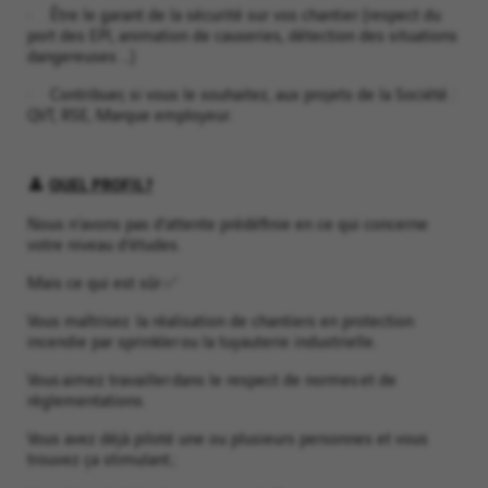
· Être le garant de la sécurité sur vos chantier (respect du
port des EPI, animation de causeries, détection des situations
dangereuses …)
· Contribuer, si vous le souhaitez, aux projets de la Société :
QVT, RSE, Marque employeur.
QUEL PROFIL ?
👤
Nous n’avons pas d’attente prédéfinie en ce qui concerne
votre niveau d’études.
Mais ce qui est sûr ✅
Vous maîtrisez la réalisation de chantiers en protection
incendie par sprinkler ou la tuyauterie industrielle.
Vous aimez travailler dans le respect de normes et de
règlementations.
Vous avez déjà piloté une ou plusieurs personnes et vous
trouvez ça stimulant ;