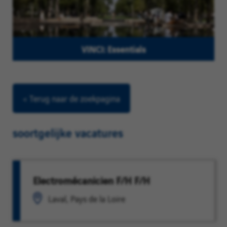
VINCI: Essentials
< Terug naar de zoekpagina
soortgelijke vacatures
Electromécanicien F/H F/H
Laval, Pays de la Loire