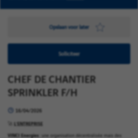
Opslaan voor later
Solliciteer
CHEF DE CHANTIER
SPRINKLER F/H
16/04/2026
L’ENTREPRISE
🚀
VINCI Energies
: une organisation décentralisée mais des