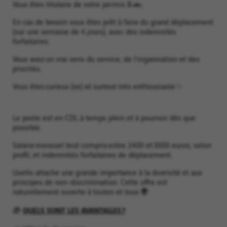
Vous êtes titulaire de votre permis B 🚗;
En cas de besoin vous êtes prêt à faire du grand déplacement
(sur une semaine de 4 jours), avec des indemnités
forfaitaires.
Vous avez un vrai sens du service, de l’organisation et des
priorités.
Vous êtes curieux (se) et surtout très enthousiaste ✨
Le poste est en CDI, à temps plein et à pourvoir dès que
possible.
Salaire mensuel brut compris entre 2400 et 3000 euros, selon
profil, et indemnités forfaitaires de déplacement.
Uxello attache une grande importance à la diversité et aux
principes de non-discrimination. Cette offre est
naturellement ouverte à toutes et tous 🌍
🎁
QUELS SONT LES AVANTAGES ?