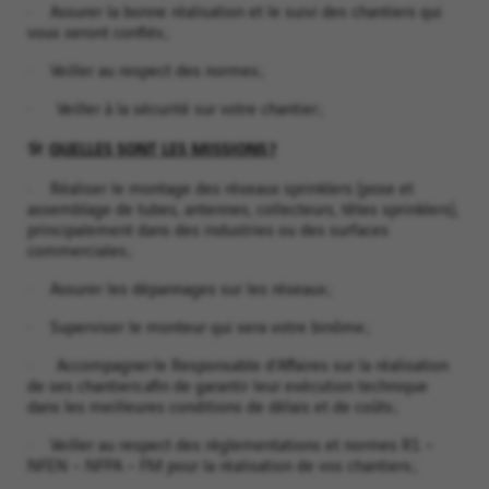
· Assurer la bonne réalisation et le suivi des chantiers qui
vous seront confiés ;
· Veiller au respect des normes ;
· Veiller à la sécurité sur votre chantier ;
QUELLES SONT LES MISSIONS ?
🛠️
· Réaliser le montage des réseaux sprinklers (pose et
assemblage de tubes, antennes, collecteurs, têtes sprinklers),
principalement dans des industries ou des surfaces
commerciales ;
· Assurer les dépannages sur les réseaux ;
· Superviser le monteur qui sera votre binôme ;
· Accompagner le Responsable d’Affaires sur la réalisation
de ses chantiers afin de garantir leur exécution technique
dans les meilleures conditions de délais et de coûts ;
· Veiller au respect des réglementations et normes R1 –
NFEN – NFPA – FM pour la réalisation de vos chantiers ;