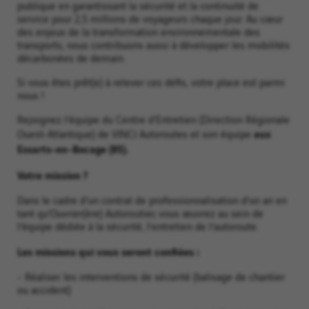
publique en garantissant la sécurité et la continuité de
service pour 2,5 millions de voyageurs chaque jour. Au cœur
des enjeux de la transformation environnementale des
transports, nous contribuons aussi à développer les mobilités
décarbonées de demain.
Si vous êtes prêt(e) à relever ces défis, votre place est parmi
nous !
Rejoignez l’équipe du Centre d’Entretien (Direction Régionale
aux
Ouest-Atlantique) de VINCI Autoroutes et son équipe
Essarts-en-Bocage (85).
Votre mission ?
Dans le cadre d’un contrat de professionnalisation d’un an en
tant qu’Ouvrier(ère) Autoroutier, vous œuvrez au sein de
l’équipe dédiée à la sécurité, l’entretien de l’autoroute.
Les missions qui vous seront confiées :
- Réaliser les interventions de sécurité (balisage de chantier
ou accident)