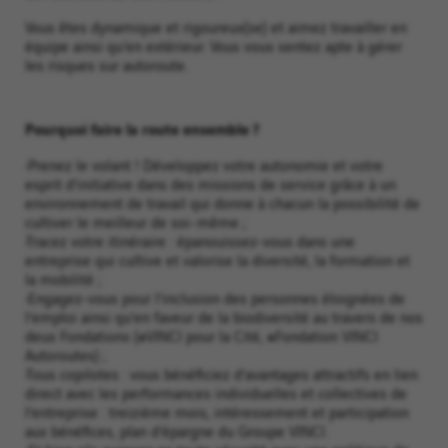
Vous êtes dynamique et rigoureux(se) et aimez travailler en
équipe ainsi qu’en extérieur. Vous vous sentez apte à gérer
les risques sur autoroute.
Pourquoi faire la route ensemble ?
•Prenez le volant ! Développez votre autonomie et votre
esprit d’initiative dans des missions de service grâce à un
environnement de travail qui donne à chacun la possibilité de
cultiver le meilleur de soi-même ;
•Tracez votre itinéraire : épanouissez-vous dans une
entreprise qui cultive et valorise la diversité, la formation et
la mobilité ;
•Engagez-vous pour l’inclusion des personnes éloignées de
l’emploi ainsi qu’en faveur de la biodiversité au travers de nos
deux Fondations (#VINCI pour la Cité, #Fondation VINCI
Autoroutes) ;
•Tous copilotes : vous bénéficiez d’avantages attractifs en lien
direct avec les performances individuelles et collectives de
l’entreprise : treizième mois, intéressement et participation
aux bénéfices, plan d’épargne du Groupe VINCI.