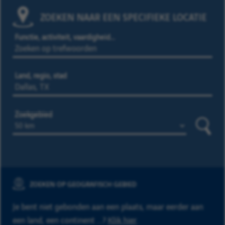
ZOEKEN NAAR EEN SPECIFIEKE LOCATIE
Functie, activiteit, vaardigheid…
Land, regio, stad
Zoekgebied
Zoeke
ZOEKEN OP GEOGRAFISCH GEBIED
Je bent niet gebonden aan een plaats, maar eerder aan
een land, een continent ...?
Klik hier
.