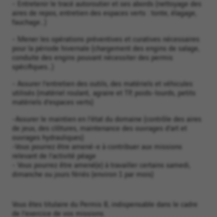
- Entretenir le tracé autoroutier et ses abords (nettoyage des
aires de repos, entretien des espaces verts : tonte, élagage,
fauchage…)
- Mener les opérations préventives et curatives nécessaires
pour la période hivernale (chargement des engins de salage,
conduite des engins pouvant nécessiter des permis
spécifiques…)
- Assurer l’entretien des outils, des matériels et véhicules
utilisés (matériel roulant, agraire et TP, poids-lourds, petits
matériels d’espaces verts)
-Assurer le maintien en l’état du domaine (contrôle des aires
de jeux, des clôtures, maintenance des ouvrages d’art et
ouvrages hydrauliques)
-Vous pourrez être amené-e à contribuer aux missions
relevant de l’activité péage
- Vous pourrez être amené(e) à travailler certains samedi,
dimanche ou jours fériés (environ 1 par mois)
Vous êtes titulaire du Permis B, indispensable dans le cadre
de l’exercice de vos missions.