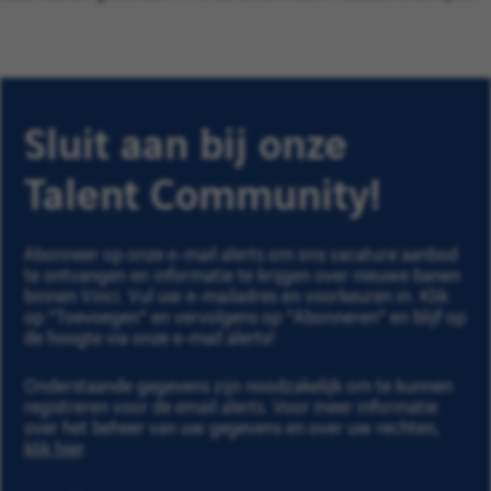
Sluit aan bij onze
Talent Community!
Abonneer op onze e-mail alerts om ons vacature aanbod
te ontvangen en informatie te krijgen over nieuwe banen
binnen Vinci. Vul uw e-mailadres en voorkeuren in. Klik
op "Toevoegen" en vervolgens op "Abonneren" en blijf op
de hoogte via onze e-mail alerts!
Onderstaande gegevens zijn noodzakelijk om te kunnen
registreren voor de email alerts. Voor meer informatie
over het beheer van uw gegevens en over uw rechten,
klik hier
.