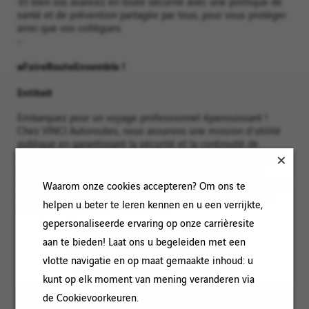
•Et bien sûr, avancez en toute sécurité avec une politique de
santé et de prévention partagée par tous, pour vous protéger
ainsi que vos collègues.
-
#FaireRouteEnsemble !
Entiteit
Embarquez pour un voyage professionnel épanouissant !
Chez VINCI Autoroutes, nous assurons une mission d'utilité
publique en garantissant la sécurité et la continuité de
service pour 2,5 millions de voyageurs chaque jour. Au cœur
des enjeux de la transformation environnementale des
transports, nous contribuons aussi à développer les mobilités
Waarom onze cookies accepteren? Om ons te
décarbonées de demain. Si vous êtes prêt(e) à relever ces
helpen u beter te leren kennen en u een verrijkte,
défis, votre place est parmi nous !
gepersonaliseerde ervaring op onze carrièresite
aan te bieden! Laat ons u begeleiden met een
DELEN
vlotte navigatie en op maat gemaakte inhoud: u
kunt op elk moment van mening veranderen via
de Cookievoorkeuren.