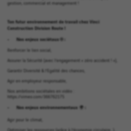
gestion, commercial et management !
Ton futur environnement de travail chez Vinci
Construction Division Route !
- Nos enjeux sociétaux 🌐 :
Renforcer le lien social,
Assurer la Sécurité (avec l’engagement « zéro accident ! »),
Garantir Diversité & l’Egalité des chances,
Agir en employeur responsable,
Nos ambitions sociétales en vidéo :
https://vimeo.com/366762175
- Nos enjeux environnementaux 🌍 :
Agir pour le climat,
Optimiser les ressources (grâce à l’économie circulaire…),