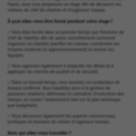
Ouest, nous vous proposons un stage afin de découvrir les
métiers de chef de chantier et d’ingénieur travaux.
À quoi allez-vous être formé pendant votre stage ?
✅Vous êtes formé dans un premier temps aux fonctions de
chef de chantier, afin de savoir concrètement comment
organiser un chantier, planifier les travaux, coordonner les
moyens (matériel et approvisionnement) et animer les
équipes,
✅Vous apprenez également à respecter les délais et à
appliquer les normes de qualité et de sécurité,
✅Dans un second temps, vous assistez un conducteur de
travaux confirmé. Vous travaillez alors à la gestion de
plusieurs chantiers, définissez le calendrier d'exécution des
travaux, en suivez l'avancement tant sur le plan technique
que budgétaire,
✅Vous découvrez également les aspects commerciaux,
juridiques et humains du métier d'ingénieur travaux.
Avec qui allez-vous travailler ?