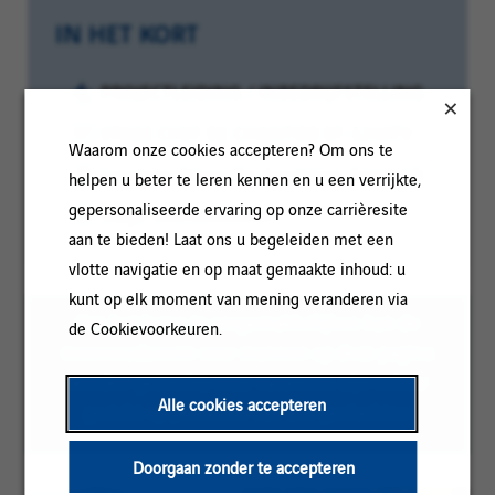
IN HET KORT
Categorie:
PROJECTLEIDING / INBEDRIJFSTELLING
Referentie:
STAGE CHEF DE CHANTIER 87-124979
Waarom onze cookies accepteren? Om ons te
Klantcode:
Locatie:
Limoges, Nouvelle-Aquitaine, Frankrijk
helpen u beter te leren kennen en u een verrijkte,
gepersonaliseerde ervaring op onze carrièresite
Contracttype:
Stage-overeenkomst
aan te bieden! Laat ons u begeleiden met een
vlotte navigatie en op maat gemaakte inhoud: u
kunt op elk moment van mening veranderen via
Om het lezen te vergemakkelijken kan de
de Cookievoorkeuren.
meervoudsvorm voor mannen op deze pagina
worden gebruikt; onze vacatures zijn echter
Alle cookies accepteren
gericht op personen van alle geslachten
Doorgaan zonder te accepteren