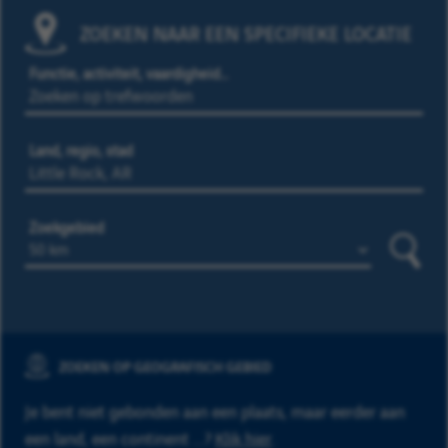
ZOEKEN NAAR EEN SPECIFIEKE LOCATIE
Functie, activiteit, vaardigheid…
Land, regio, stad
Zoekgebied
Zoeke
ZOEKEN OP GEOGRAFISCH GEBIED
Je bent niet gebonden aan een plaats, maar eerder aan
een land, een continent ...?
Klik hier
.