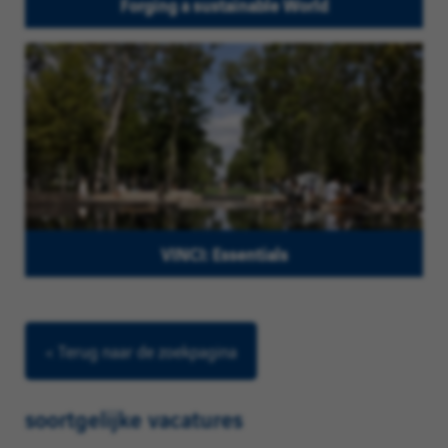
Forging a sustainable World
VINCI: Essentials
< Terug naar de zoekpagina
soortgelijke vacatures