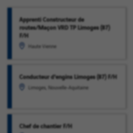
Apprenti Constructeur de
routes/Maçon VRD TP Limoges (87)
F/H
Haute Vienne
Conducteur d'engins Limoges (87) F/H
Limoges, Nouvelle-Aquitaine
Chef de chantier F/H