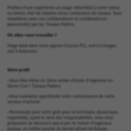
Profitez d’une expérience en stage rattaché(e) à votre tuteur
ou tutrice chef de chantier et/ou conducteur de travaux. Vous
travaillerez avec nos collaborateurs et collaboratrices
passionné(s) par les Travaux Publics.
Où allez-vous travailler ?
Stage basé dans notre agence Eurovia PCL, soit à Limoges,
soit à Aubusson.
Votre profil
>Vous êtes élève en 2ème année d'école d'ingénieur en
Génie Civil / Travaux Publics.
>Vous souhaitez approfondir votre connaissance de notre
secteur d'activité.
>Reconnu(e) pour votre goût pour la technique, dynamique,
organisé(e), ayant le sens des responsabilités, nous vous
proposons de découvrir peu à peu le métier d’ingénieur
travaux, un métier proche du terrain alliant technique,