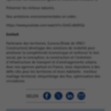
Préserver les milieux naturels,
Nos ambitions environnementales en vidéo :
https://www.youtube.com/watch?v=On4Cn8d0tQs
Entiteit
Partenaire des territoires, Eurovia (filiale de VINCI
Construction) développe des solutions de mobilité pour
améliorer la compétitivité économique et renforcer le lien
social, par la conception, la construction et l'entretien
d'infrastructure de transport et d'aménagements urbains.
Avec nos agences partout en France, nous répondons à des
défis clés pour les territoires et leurs habitants : meilleur
maillage territorial, rééquilibrage des flux, optimisation des
circulations.
DELEN