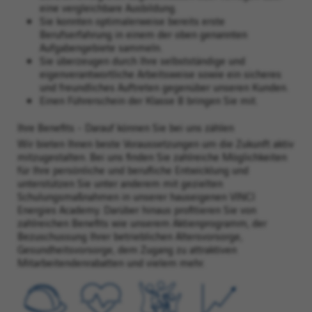
eine vergleichbare Ausbildung.
Sie konnten optimalerweise bereits erste
Berufserfahrung in einem der oben genannten
Aufgabengebiete sammeln.
Sie überzeugen durch Ihre selbstständige und
eigenverantwortliche Arbeitsweise sowie ein sicheres
und freundliches Auftreten gegenüber unseren Kunden.
Einen Führerschein der Klasse B bringen Sie mit.
Ihre Benefits - Darauf können Sie bei uns zählen
Wir bieten Ihnen beste Voraussetzungen um die Zukunft aktiv
mitzugestalten. Bei uns finden Sie zahlreiche Möglichkeiten
für Ihre persönliche und berufliche Entwicklung und
unterstützen Sie unter anderem mit gezielten
Schulungsmaßnahmen in unserer hauseigenen VINCI
Energies Academy. Darüber hinaus profitieren Sie von
zahlreichen Benefits wie unserem Aktienprogramm, der
Bezuschussung Ihrer betrieblichen Altersvorsorge,
Gesundheitsvorsorge, dem Zugang zu attraktiven
Mitarbeitendenrabatten und vielem mehr.