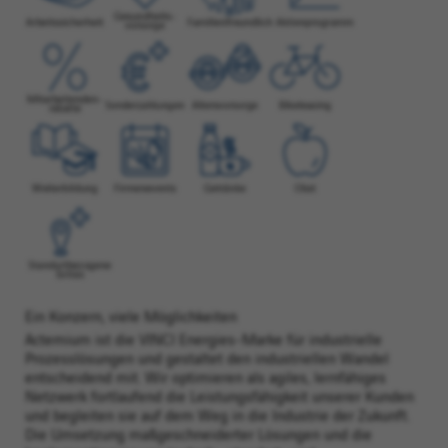
Ein Konzern, viele Möglichkeiten
Actemium ist die VINCI Energies-Marke für industrielle
Prozesslösungen und gestaltet den industriellen Wandel
entscheidend mit. Wir optimieren als agiles, lernfähiges
Netzwerk fortlaufend die Leistungsfähigkeit unserer Kunden
und begleiten sie auf dem Weg in die Industrie der Zukunft.
Die Umsetzung maßgeschneiderter Lösungen und die