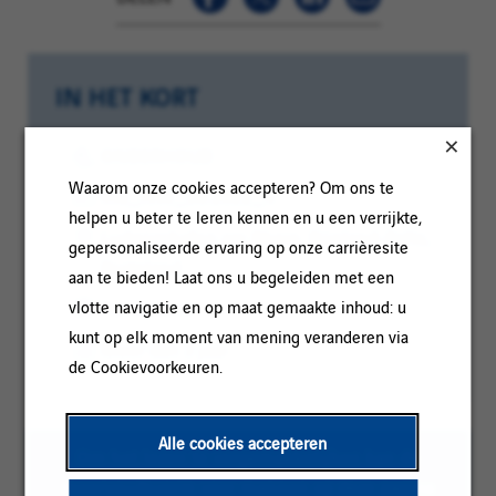
IN HET KORT
Categorie:
ONDERHOUD
Waarom onze cookies accepteren? Om ons te
Referentie:
Ind_ISW_06.2022_4
helpen u beter te leren kennen en u een verrijkte,
Locatie:
Ludwigshafen am Rhein, Rijnland-Palts,
gepersonaliseerde ervaring op onze carrièresite
Duitsland
aan te bieden! Laat ons u begeleiden met een
Contracttype:
Permanent
vlotte navigatie en op maat gemaakte inhoud: u
kunt op elk moment van mening veranderen via
Ervaringsniveau:
Meer dan 3 jaar
de Cookievoorkeuren.
Alle cookies accepteren
Om het lezen te vergemakkelijken kan de
meervoudsvorm voor mannen op deze pagina