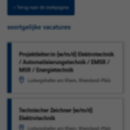
< Terug naar de zoekpagina
soortgelijke vacatures
Projektleiter:in (w/m/d) Elektrotechnik
/ Automatisierungstechnik / EMSR /
MSR / Energietechnik
Ludwigshafen am Rhein, Rheinland-Pfalz
Technischer Zeichner (w/m/d)
Elektrotechnik
Ludwigshafen am Rhein, Rheinland-Pfalz