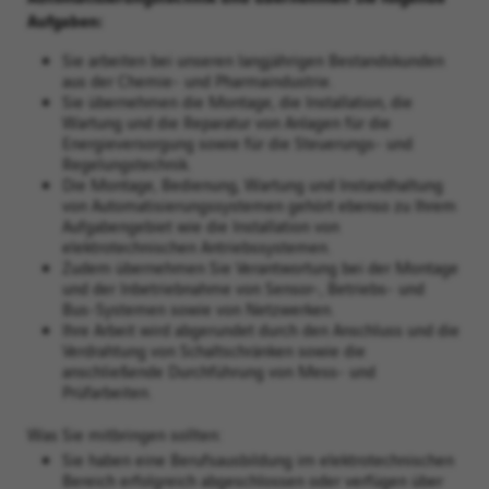
Aufgaben:
Sie arbeiten bei unseren langjährigen Bestandskunden
aus der Chemie- und Pharmaindustrie.
Sie übernehmen die Montage, die Installation, die
Wartung und die Reparatur von Anlagen für die
Energieversorgung sowie für die Steuerungs- und
Regelungstechnik.
Die Montage, Bedienung, Wartung und Instandhaltung
von Automatisierungssystemen gehört ebenso zu Ihrem
Aufgabengebiet wie die Installation von
elektrotechnischen Antriebssystemen.
Zudem übernehmen Sie Verantwortung bei der Montage
und der Inbetriebnahme von Sensor-, Betriebs- und
Bus-Systemen sowie von Netzwerken.
Ihre Arbeit wird abgerundet durch den Anschluss und die
Verdrahtung von Schaltschränken sowie die
anschließende Durchführung von Mess- und
Prüfarbeiten.
Was Sie mitbringen sollten:
Sie haben eine Berufsausbildung im elektrotechnischen
Bereich erfolgreich abgeschlossen oder verfügen über