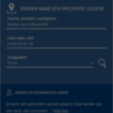
ZOEKEN NAAR EEN SPECIFIEKE LOCATIE
Functie, activiteit, vaardigheid…
Land, regio, stad
Zoekgebied
Zoeke
ZOEKEN OP GEOGRAFISCH GEBIED
Je bent niet gebonden aan een plaats, maar eerder aan
een land, een continent ...?
Klik hier
.