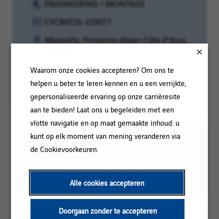
Categorie:
ENGINEERING / MONTAGE
Referentie:
CVCBAT25-119377
Klantcode:
Locatie:
Marseille, Provence-Alpes-Côte d'Azur,
Frankrijk
Contracttype:
Waarom onze cookies accepteren? Om ons te
Permanent
helpen u beter te leren kennen en u een verrijkte,
Ervaringsniveau:
Meer dan 3 jaar
gepersonaliseerde ervaring op onze carrièresite
aan te bieden! Laat ons u begeleiden met een
vlotte navigatie en op maat gemaakte inhoud: u
Om het lezen te vergemakkelijken kan de
kunt op elk moment van mening veranderen via
meervoudsvorm voor mannen op deze pagina
de Cookievoorkeuren.
worden gebruikt; onze vacatures zijn echter
gericht op personen van alle geslachten
Alle cookies accepteren
Doorgaan zonder te accepteren