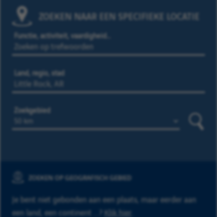
ZOEKEN NAAR EEN SPECIFIEKE LOCATIE
Functie, activiteit, vaardigheid…
Land, regio, stad
Zoekgebied
Zoeke
ZOEKEN OP GEOGRAFISCH GEBIED
Je bent niet gebonden aan een plaats, maar eerder aan
een land, een continent ...?
Klik hier
.