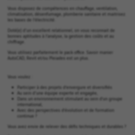
Vous disposez de compétences en chauffage, ventilation,
climatisation, désenfumage, plomberie sanitaire et maitrisez
les bases de l’électricité.
Doté(e) d'un excellent relationnel, on vous reconnait de
bonnes aptitudes à l’analyse, la gestion des coûts et au
chiffrage.
Vous utilisez parfaitement le pack office. Savoir manier
AutoCAD, Revit et/ou Pleiades est un plus.
Vous voulez :
Participer à des projets d’envergure et diversifiés
Au sein d'une équipe experte et engagée,
Dans un environnement stimulant au sein d’un groupe
international,
Avec des perspectives d’évolution et de formation
continue ?
Vous avez envie de relever des défis techniques et durables ?