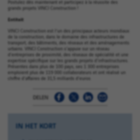
Postulez dès maintenant et participez à la réussite des
grands projets VINCI Construction !
Entiteit
VINCI Construction est l'un des principaux acteurs mondiaux
de la construction, dans le domaine des infrastructures de
transport, des bâtiments, des réseaux et des aménagements
urbains. VINCI Construction s'appuie sur un réseau
d'entreprises de proximité, des réseaux de spécialité et une
expertise spécifique sur les grands projets d'infrastructures.
Présentes dans plus de 100 pays, ses 1 300 entreprises
emploient plus de 119 000 collaborateurs et ont réalisé un
chiffre d'affaires de 31,5 milliards d'euros
DELEN
IN HET KORT