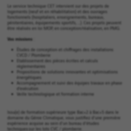
Le service technique CET intervient sur des projets de
logements (neuf et en réhabilitation) et des ouvrages
fonctionnels (hospitaliers, enseignements, bureaux,
pénitentiaires, équipements sportifs, …). Ces projets peuvent
être réalisés en loi MOP, en conception/réalisation, en PMG.
Vos missions
:
Études de conception et chiffrages des installations
CVCD / Plomberie
Etablissement des pièces écrites et calculs
réglementaires
Propositions de solutions innovantes et optimisations
énergétiques
Accompagnement et suivi des équipes travaux en phase
d’exécution
Veille technologique et formation interne
Issu(e) de formation supérieure type Bac+2 à Bac+5 dans le
domaine du Génie Climatique, vous justifiez d'une première
expérience acquise au sein d'un bureau d'études
techniques sur les lots CVC / plomberie.