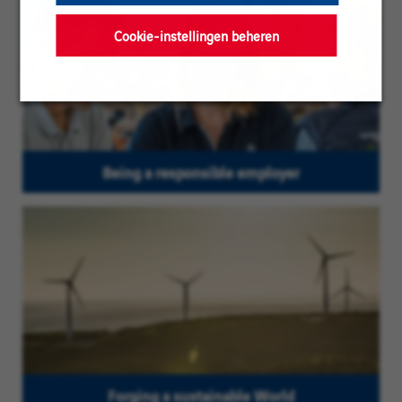
Cookie-instellingen beheren
Being a responsible employer
Forging a sustainable World