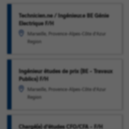
Technicien.ne / Ingénieur.e BE Génie
Electrique F/H
Marseille, Provence-Alpes-Côte d'Azur
Region
Ingénieur études de prix (BE - Travaux
Publics) F/H
Marseille, Provence-Alpes-Côte d'Azur
Region
Chargé(e) d'études CFO/CFA - F/H