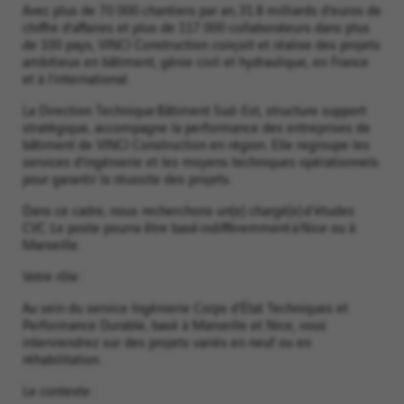
Avec plus de 70 000 chantiers par an, 31.8 milliards d’euros de
chiffre d’affaires et plus de 117 000 collaborateurs dans plus
de 100 pays, VINCI Construction conçoit et réalise des projets
ambitieux en bâtiment, génie civil et hydraulique, en France
et à l’international.
La Direction Technique Bâtiment Sud-Est, structure support
stratégique, accompagne la performance des entreprises de
bâtiment de VINCI Construction en région. Elle regroupe les
services d’ingénierie et les moyens techniques opérationnels
pour garantir la réussite des projets.
Dans ce cadre, nous recherchons un(e) chargé(e) d'études
CVC. Le poste pourra être basé indifféremment à Nice ou à
Marseille.
Votre rôle :
Au sein du service Ingénierie Corps d’État Techniques et
Performance Durable, basé à Marseille et Nice, vous
interviendrez sur des projets variés en neuf ou en
réhabilitation.
Le contexte :