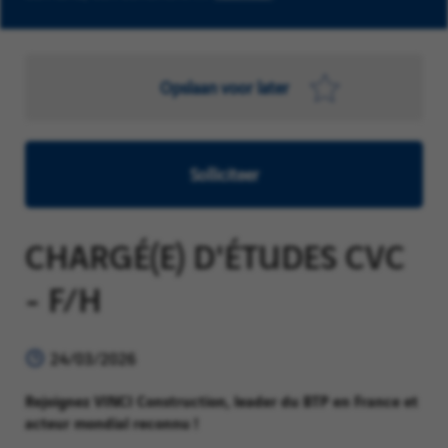
Opslaan voor later
Solliciteer
CHARGÉ(E) D'ÉTUDES CVC
- F/H
24/03/2026
Rejoignez VINCI Construction, leader du BTP en France et
acteur mondial reconnu !