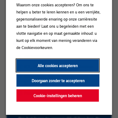
Telekommunikationsinfrastrukturen.
Waarom onze cookies accepteren? Om ons te
helpen u beter te leren kennen en u een verrijkte,
DELEN
gepersonaliseerde ervaring op onze carrièresite
aan te bieden! Laat ons u begeleiden met een
vlotte navigatie en op maat gemaakte inhoud: u
kunt op elk moment van mening veranderen via
IN HET KORT
de Cookievoorkeuren.
Categorie:
ONDERHOUD
Alle cookies accepteren
Referentie:
ICT_AGN_03.2025.03 VWI Division
Locatie:
Möglingen, Baden-Württemberg,
Doorgaan zonder te accepteren
Duitsland
Contracttype:
Permanent
Cookie-instellingen beheren