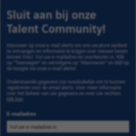
Sluit aan bij onze
Talent Community!
Abonneer op onze e-mail alerts om ons vacature aanbod
te ontvangen en informatie te krijgen over nieuwe banen
binnen Vinci. Vul uw e-mailadres en voorkeuren in. Klik
op "Toevoegen" en vervolgens op "Abonneren" en blijf op
de hoogte via onze e-mail alerts!
Onderstaande gegevens zijn noodzakelijk om te kunnen
registreren voor de email alerts. Voor meer informatie
over het beheer van uw gegevens en over uw rechten,
klik hier
.
E-mailadres