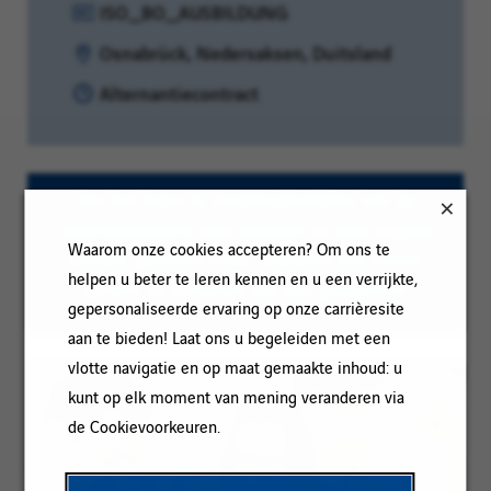
Referentie:
ISO_BO_AUSBILDUNG
Locatie:
Osnabrück, Nedersaksen, Duitsland
Contracttype:
Alternantiecontract
Om het lezen te vergemakkelijken kan de
meervoudsvorm voor mannen op deze pagina
Waarom onze cookies accepteren? Om ons te
worden gebruikt; onze vacatures zijn echter
helpen u beter te leren kennen en u een verrijkte,
gericht op personen van alle geslachten
gepersonaliseerde ervaring op onze carrièresite
aan te bieden! Laat ons u begeleiden met een
vlotte navigatie en op maat gemaakte inhoud: u
kunt op elk moment van mening veranderen via
de Cookievoorkeuren.