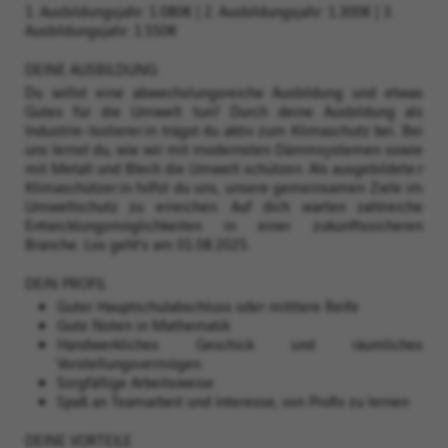
1. Ausbildungsjahr: 1.080€ | 2. Ausbildungsjahr: 1.300€ | 3.
Ausbildungsjahr: 1.550€
DEINE AUSBILDUNG
Du willst eine abwechslungsreiche Ausbildung und etwas
Gutes für die Umwelt tun? Durch deine Ausbildung als
Industrie-Isolierer:in trägst du aktiv zum Klimaschutz bei. Bei
uns lernst du, wie wir mit modernsten Dämmsystemen sowie
mit Metall und Blech die Umwelt schützen. Als ausgebildete:r
Klimaschützer:in hilfst du uns, unsere gemeinsamen Ziele im
Umweltschutz zu erreichen. Auf dich warten zahlreiche
Entwicklungsmöglichkeiten in einer zukunftssicheren
Branche. Los geht’s am 01.08.2025.
DEIN PROFIL
Guter Hauptschulabschluss oder mittlere Reife
Gute Noten in Mathematik
Handwerkliches Geschick und räumliches
Vorstellungsvermögen
Sorgfältige Arbeitsweise
Spaß an Teamarbeit und Interesse, von Profis zu lernen
DEINE VORTEILE