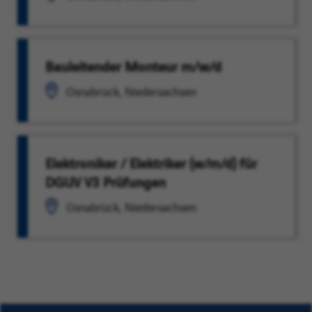
Bauleitender Monteur m/w/d
Osnabrück, Niedersachsen
Elektroniker / Elektriker (w/m/d) für
DGUV V3 Prüfungen
Osnabrück, Niedersachsen