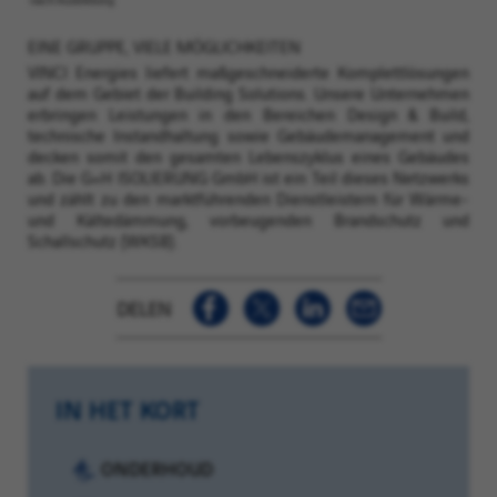
EINE GRUPPE, VIELE MÖGLICHKEITEN
VINCI Energies liefert maßgeschneiderte Komplettlösungen
auf dem Gebiet der Building Solutions. Unsere Unternehmen
erbringen Leistungen in den Bereichen Design & Build,
technische Instandhaltung sowie Gebäudemanagement und
decken somit den gesamten Lebenszyklus eines Gebäudes
ab. Die G+H ISOLIERUNG GmbH ist ein Teil dieses Netzwerks
und zählt zu den marktführenden Dienstleistern für Wärme-
und Kältedämmung, vorbeugenden Brandschutz und
Schallschutz (WKSB).
DELEN
IN HET KORT
Categorie:
ONDERHOUD