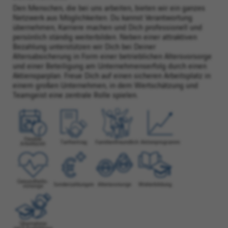
Den Menschen, die bei uns arbeiten, bieten wir ein ganzes
Netzwerk aus Möglichkeiten. Du kannst Verantwortung
übernehmen, Karriere machen und Dich professionell und
persönlich ständig weiterbilden. Neben einer attraktiven
Bezahlung unterstützen wir Dich bei Deiner
Altersabsicherung in Form einer betrieblichen Altersvorsorge
und einer Beteiligung am Unternehmenserfolg durch einen
Aktiensparplan. Freue Dich auf einen sicheren Arbeitsplatz in
einem großen Unternehmen, in dem Wertschätzung und
Teamgeist eine zentrale Rolle spielen.