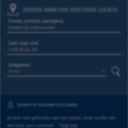
ZOEKEN NAAR EEN SPECIFIEKE LOCATIE
Functie, activiteit, vaardigheid…
Land, regio, stad
Zoekgebied
Zoeke
ZOEKEN OP GEOGRAFISCH GEBIED
Je bent niet gebonden aan een plaats, maar eerder aan
een land, een continent ...?
Klik hier
.