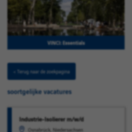
VINCI: Essentials
< Terug naar de zoekpagina
soortgelijke vacatures
Industrie-Isolierer m/w/d
Osnabrück, Niedersachsen