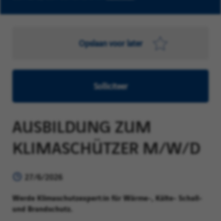
Opslaan voor later
Solliciteer
AUSBILDUNG ZUM
KLIMASCHÜTZER M/W/D
27/6/2026
Werde Klimaschutzexpert:in für Wärme-, Kälte- Schall-
und Brandschutz.