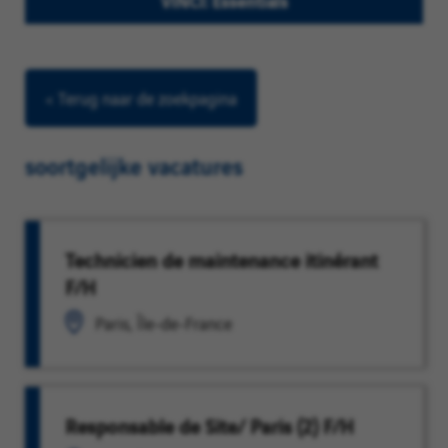
VINCI: Essentials
< Terug naar de zoekpagina
soortgelijke vacatures
Technicien de maintenance itinérant
F/H
Paris, Île-de-France
Responsable de Site/ Paris (2) F/H