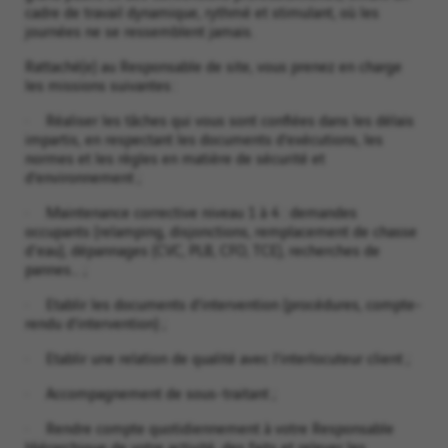
cadre de travail dynamique, rythmé et stimulant, où les
journées ne se ressemblent jamais.
Rattaché(e) au Responsable de site, vous prenez en charge
les missions suivantes :
· Réaliser les tâches qui vous sont confiées dans les délais
impartis, en respectant les documents d’exécutions, les
normes et les règles en matière de sécurité et
d’environnement ;
· Maintenance corrective niveau 1 à 4 : demandes
occupants (relamping, disjonctions, remplacement de chasse
d'eau), dépannages (CVC, PLB, CFO, TCE), recherches de
pannes… ;
· Etablir les documents d’intervention (procédures, compte-
rendu d’intervention) ;
· Etablir une relation de qualité avec l’interlocuteur client ;
· Accompagnement de sous-traitant ;
· Rendre compte quotidiennement à votre Responsable
Hiérarchique de votre activité, des faits et relever les