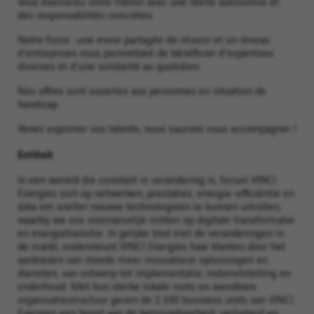
Vous exercerez votre métier avec une réelle autonomie et
des responsabilités concrètes.
Notre force : une envie partagée de réussir et un réseau
d'entreprises vous permettant de bénéficier d'expertises
diverses et d'une solidarité au quotidien.
Nos offres sont ouvertes aux personnes en situation de
handicap.
Venez exprimer vos talents, nous saurons vous accompagner !
Entiteit
In een wereld die constant in verandering is, focust VINCI
Energies zich op netwerken, prestaties, energie-efficiëntie en
data om sneller nieuwe technologieën te kunnen uitrollen,
waarbij we ons voornamelijk richten op digitale transformatie
en energietransitie. In gelijke tred met de veranderingen in
de markt, ondersteunt VINCI Energies haar klanten door het
aanbieden van steeds meer innovatieve oplossingen en
diensten, van ontwerp tot implementatie, indienststelling en
onderhoud. Met hun sterke lokale roots en wendbare
organisatiestructuur geven de 2.100 business units van VINCI
Energies een boost aan de betrouwbaarheid, veiligheid en