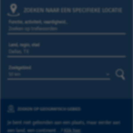
ZOEKEN NAAR EEN SPECIFIEKE LOCATIE
Functie, activiteit, vaardigheid…
Land, regio, stad
Zoekgebied
Zoeke
ZOEKEN OP GEOGRAFISCH GEBIED
Je bent niet gebonden aan een plaats, maar eerder aan
een land, een continent ...?
Klik hier
.