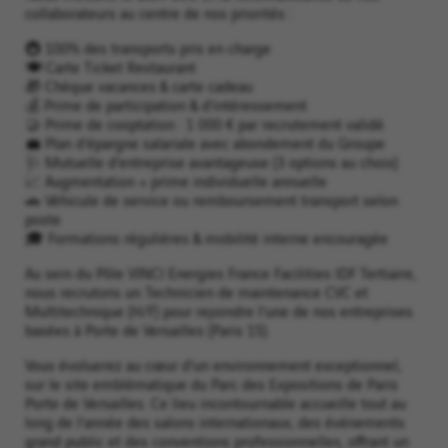
collaborateurs au centre de nos priorités :
🚇 100% des transports pris en charge
🍽️ Carte Ticket Restaurant
🎁 Chèque vacances & carte cadeau
💰 Prime de participation & d’intéressement
🤝 Prime de cooptation : 1 000 € par recrutement validé
💼 Plan d’épargne salariale avec abondement du Groupe
🩺 Mutuelle d’entreprise avantageuse (3 options au choix)
📈 Augmentation + prime individuelle annuelle
🚗 Véhicule de service ou remboursement transport selon
poste
🎓 Formations régulières & mobilité interne encouragée
Au sein du Pôle VINCI Energies France Facilities IDF Tertiaire,
nous recrutons un Technicien de maintenance CVC et
Multitechnique (H/F) pour rejoindre l’une de nos entreprises
basées à Porte de Versailles (Paris 15).
Vous évoluerez au cœur d’un environnement exceptionnel,
sur le site emblématique du Parc des Expositions de Paris
Porte de Versailles. Ce lieu incontournable accueille tout au
long de l’année des salons internationaux, des événements
grand public et des conventions professionnelles, offrant un