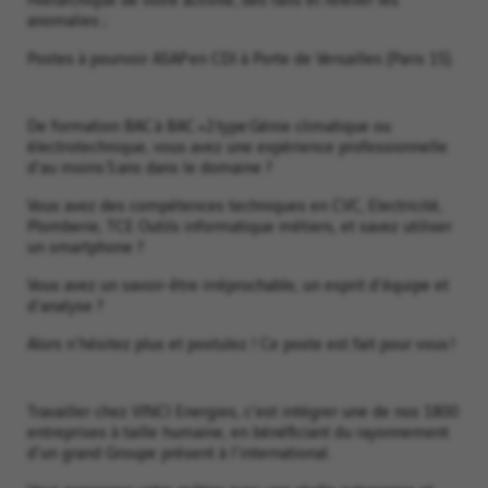
anomalies ;
Postes à pourvoir ASAP en CDI à Porte de Versailles (Paris 15).
De formation BAC à BAC +2 type Génie climatique ou
électrotechnique, vous avez une expérience professionnelle
d'au moins 5 ans dans le domaine ?
Vous avez des compétences techniques en CVC, Electricité,
Plomberie, TCE Outils informatique métiers, et savez utiliser
un smartphone ?
Vous avez un savoir-être irréprochable, un esprit d'équipe et
d'analyse ?
Alors n'hésitez plus et postulez ! Ce poste est fait pour vous !
Travailler chez VINCI Energies, c'est intégrer une de nos 1800
entreprises à taille humaine, en bénéficiant du rayonnement
d'un grand Groupe présent à l'international.