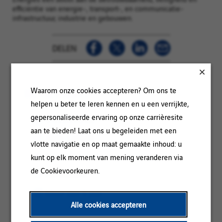
efficiëntie van energie-, transport-, en communicatie-
infrastructuur, industrie en gebouwen.
DELEN
IN HET KORT
Waarom onze cookies accepteren? Om ons te
helpen u beter te leren kennen en u een verrijkte,
gepersonaliseerde ervaring op onze carrièresite
Categorie:
ONDERHOUD
aan te bieden! Laat ons u begeleiden met een
Referentie:
2026-128189
vlotte navigatie en op maat gemaakte inhoud: u
Klantcode:
Locatie:
Parijs, Île-de-France, Frankrijk
kunt op elk moment van mening veranderen via
de Cookievoorkeuren.
Contracttype:
Permanent
Ervaringsniveau:
Meer dan 5 jaar
Alle cookies accepteren