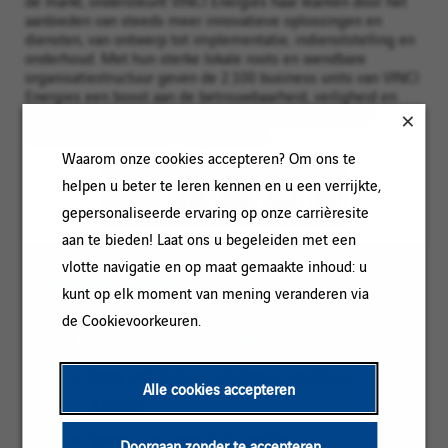
de markt, ondersteunt VINCI Energies haar klanten door het
aanbieden van steeds meer innovatieve oplossingen en
diensten, van ontwerp tot implementatie, indienststelling en
onderhoud. Met hun sterke lokale roots en wendbare
organisatiestructuur geven de 2.100 business units van VINCI
Energies een boost aan de betrouwbaarheid, veiligheid en
efficiëntie van energie-, transport-, en communicatie-
infrastructuur, industrie en gebouwen.
Waarom onze cookies accepteren? Om ons te
helpen u beter te leren kennen en u een verrijkte,
DELEN
gepersonaliseerde ervaring op onze carrièresite
aan te bieden! Laat ons u begeleiden met een
vlotte navigatie en op maat gemaakte inhoud: u
IN HET KORT
kunt op elk moment van mening veranderen via
de Cookievoorkeuren.
Categorie:
PROJECTLEIDING / INBEDRIJFSTELLING
Referentie:
SDEL Rouergue - monteur réseaux-
Alle cookies accepteren
126309
Klantcode:
Locatie:
Millau, Occitanie, Frankrijk
Doorgaan zonder te accepteren