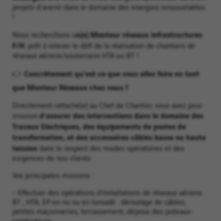
projets d'avenir dans le domaine des énergies renouvelables
!
n(e) Monteur réseaux infrastructures
Nous recherchons u
F/H
, prêt à relever le défi de la réalisation de chantiers de
réseaux aériens/souterrains HTA ou BT !
👉 Concrètement qu'est ce que vous allez faire en tant
que Monteur Réseaux chez nous ?
Directement rattaché(e) au Chef de Chantier, vous avez pour
d’assurer des interventions dans le domaine des
mission
Travaux Electriques, des équipements de postes de
transformation, et des accessoires câbles basse ou haute
tension
dans le respect des modes opératoires et des
exigences de nos clients.
Vos principales missions :
- Effectuer des opérations d’installations de réseaux aériens
BT , HTA, EP en nu ou en torsadé : déroulage de câbles,
petites maçonneries, terrassement, dépose des poteaux-
conducteurs…