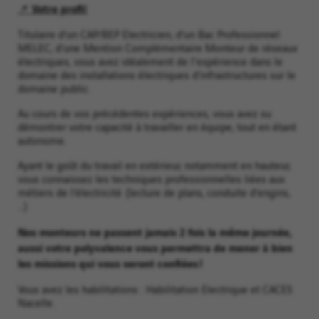
📌 Votre profil
Titulaire d’un CAP/BEP Electricien, d’un Bac Professionnel
MELEC, d’une Mention Complémentaire Monteur de réseaux
électriques, vous avez idéalement de l'expérience dans le
domaine des installations électriques d’infrastructures sur le
domaine public.
Au cours de vos précédentes expériences, vous avez su
démontrer votre capacité à travailler en équipe, tout en étant
autonome.
Ayant le goût du travail en extérieur, notamment en hauteur,
vous connaissez les techniques professionnelles liées aux
métiers de l’électricité (lecture de plans, conduite d’engins,
…)
Nos monteurs ne passent jamais 2 fois la même journée,
aussi votre polyvalence vous permettra de mener à bien
les missions qui vous seront confiées !
Vous avez les habilitations : Habilitation Electrique et CACES
Nacelle.