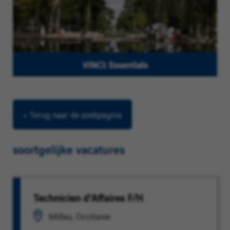
VINCI: Essentials
< Terug naar de zoekpagina
soortgelijke vacatures
Technicien d'Affaires F/H
Millau, Occitanie