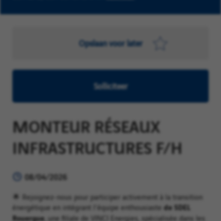
Opslaan voor later
Solliciteer
MONTEUR RÉSEAUX
INFRASTRUCTURES F/H
08/04/2026
🌟 Rejoignez-nous pour participer activement à la transition
de SDEL
énergétique en intégrant l'équipe enthousiaste
Rouergue
, une filiale de VINCI Energies, spécialisée dans les