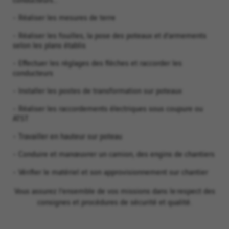
- Réaliser les mesures de terre
- Réaliser les fouilles, la pose des poteaux et d’armements
selon les plans établis
- Effectuer les réglages des flèches et raccorder les
conducteurs
- Installer les postes de transformation sur poteaux
- Réaliser les raccordements électriques sous coupure ou
ATST
- Travailler en hauteur sur poteau
- Conduire et manœuvrer un camion, des engins de chantiers
- Vérifier le matériel et son approvisionnement sur chantier
Vous assurez l’ensemble de vos missions dans le respect des
consignes et procédures de sécurité et qualité.