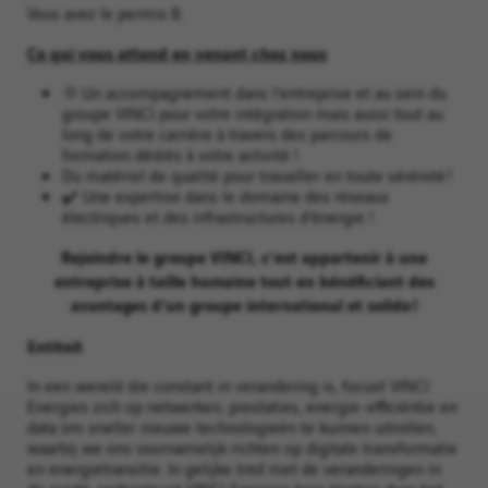
Vous avez le permis B.
Ce qui vous attend en venant chez nous
🌞 Un accompagnement dans l’entreprise et au sein du
groupe VINCI pour votre intégration mais aussi tout au
long de votre carrière à travers des parcours de
formation dédiés à votre activité !
Du matériel de qualité pour travailler en toute sérénité !
✔️ Une expertise dans le domaine des réseaux
électriques et des infrastructures d‘énergie !
Rejoindre le groupe VINCI, c’est appartenir à une
entreprise à taille humaine tout en bénéficiant des
avantages d’un groupe international et solide !
Entiteit
In een wereld die constant in verandering is, focust VINCI
Energies zich op netwerken, prestaties, energie-efficiëntie en
data om sneller nieuwe technologieën te kunnen uitrollen,
waarbij we ons voornamelijk richten op digitale transformatie
en energietransitie. In gelijke tred met de veranderingen in