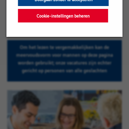
Contracttype:
Permanent
Cookie-instellingen beheren
Ervaringsniveau:
Meer dan 3 jaar
Om het lezen te vergemakkelijken kan de
meervoudsvorm voor mannen op deze pagina
worden gebruikt; onze vacatures zijn echter
gericht op personen van alle geslachten