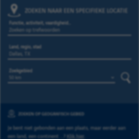
ZOEKEN NAAR EEN SPECIFIEKE LOCATIE
Functie, activiteit, vaardigheid…
Land, regio, stad
Zoekgebied
Zoeke
ZOEKEN OP GEOGRAFISCH GEBIED
Je bent niet gebonden aan een plaats, maar eerder aan
een land, een continent ...?
Klik hier
.