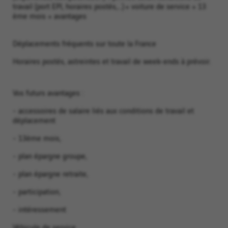
travail (port EPI, horaires postés,...) + voiture de service + 13
ème mois + avantages
Déplacements fréquents sur toute la France
Horaires postés, astreintes et travail de week-ends à prévoir.
Vos futurs avantages :
- accessoires de salaire liés aux conditions de travail et
déplacement
- 13ème mois,
- plan épargne groupe,
- plan épargne retraite,
- participation,
- intéressement
Véhicule de service