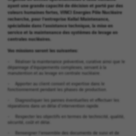
ayant une grande capacité de décision et porté par des
valeurs humaines fortes, VINCI Energies Pôle Nucléaire
recherche, pour l’entreprise Kellal Maintenance,
spécialisée dans l’assistance technique, la mise en
service et la maintenance des systèmes de levage en
centrales nucléaires.
Vos missions seront les suivantes:
- Réaliser la maintenance préventive, curative ainsi que le
dépannage d'équipements complexes, servant à la
manutention et au levage en centrale nucléaire.
- Apporter au client conseil et expertise dans le
fonctionnement pendant les phases de production.
- Diagnostiquer les pannes éventuelles et effectuer les
réparations dans un délai d'intervention rapide.
- Respecter les objectifs en termes de technicité, qualité,
sécurité, coût et délai.
- Renseigner l'ensemble des documents de suivi et de