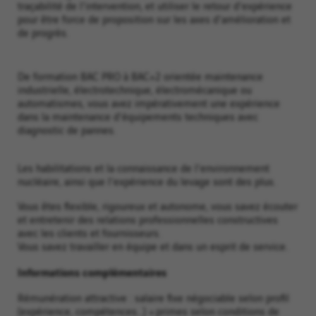
traçabilité de l'intervention, et utiliser le retour d'expérience
pour être force de proposition sur les axes d'amélioration et
de progrès.
De formation BAC PRO à BAC+2 orientée maintenance
industrielle, électrotechnique, électromécanique ou
automatismes, vous avez impérativement une expérience
dans la maintenance d'équipements techniques avec
diagnostic de pannes.
Les habilitations et la connaissance de l'environnement
nucléaire, ainsi que l'expérience du levage sont des plus.
Vous êtes flexible, rigoureux et autonome, vous savez écouter
et entretenir des relations professionnelles constructives
avec les clients et fournisseurs.
Vous savez travailler en équipe et dans un esprit de service.
Informations complémentaires
Rémunération attractive : salaire fixe négociable selon profil
(expérience, compétences...) + primes selon conditions de