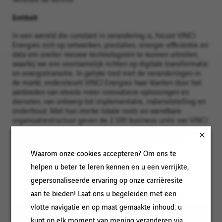
Entiteit
In een wereld die constant in verandering is, focust VINCI
Energies zich op netwerken, prestaties, energie-efficiëntie en
data om sneller nieuwe technologieën te kunnen uitrollen,
waarbij we ons voornamelijk richten op digitale transformatie
en energietransitie. In gelijke tred met de veranderingen in
de markt, ondersteunt VINCI Energies haar klanten door het
aanbieden van steeds meer innovatieve oplossingen en
diensten, van ontwerp tot implementatie, indienststelling en
onderhoud. Met hun sterke lokale roots en wendbare
organisatiestructuur geven de 2.100 business units van VINCI
Energies een boost aan de betrouwbaarheid, veiligheid en
efficiëntie van energie-, transport-, en communicatie-
infrastructuur, industrie en gebouwen.
Waarom onze cookies accepteren? Om ons te
helpen u beter te leren kennen en u een verrijkte,
DELEN
gepersonaliseerde ervaring op onze carrièresite
aan te bieden! Laat ons u begeleiden met een
vlotte navigatie en op maat gemaakte inhoud: u
kunt op elk moment van mening veranderen via