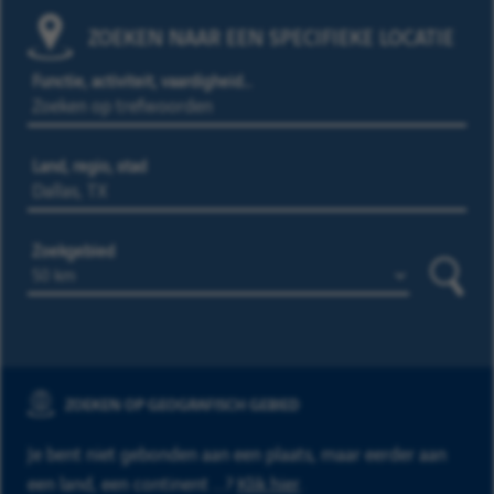
ZOEKEN NAAR EEN SPECIFIEKE LOCATIE
Functie, activiteit, vaardigheid…
Land, regio, stad
Zoekgebied
Zoeke
ZOEKEN OP GEOGRAFISCH GEBIED
Je bent niet gebonden aan een plaats, maar eerder aan
een land, een continent ...?
Klik hier
.