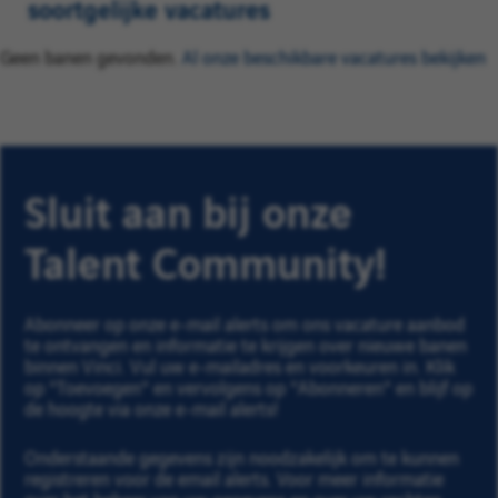
soortgelijke vacatures
Geen banen gevonden.
Al onze beschikbare vacatures bekijken
Sluit aan bij onze
Talent Community!
Abonneer op onze e-mail alerts om ons vacature aanbod
te ontvangen en informatie te krijgen over nieuwe banen
binnen Vinci. Vul uw e-mailadres en voorkeuren in. Klik
op "Toevoegen" en vervolgens op "Abonneren" en blijf op
de hoogte via onze e-mail alerts!
Onderstaande gegevens zijn noodzakelijk om te kunnen
registreren voor de email alerts. Voor meer informatie