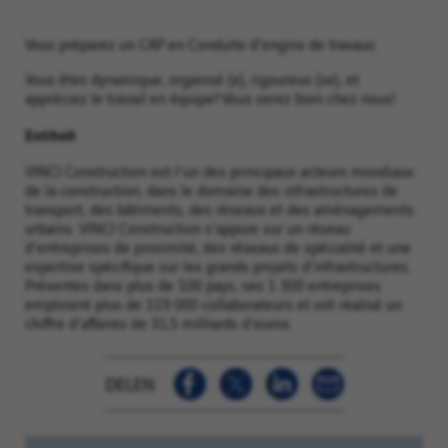
Vous préparez un CAP en Conduite d'engins de travaux
Vous êtes dynamique, organisé (e), rigoureux (se), et
appréciez le travail en équipe? Vous serez bien chez nous!
Entiteit
VINCI Construction est l'un des principaux acteurs mondiaux
de la construction, dans le domaine des infrastructures de
transport, des bâtiments, des réseaux et des aménagements
urbains. VINCI Construction s'appuie sur un réseau
d'entreprises de proximité, des réseaux de spécialité et une
expertise spécifique sur les grands projets d'infrastructures.
Présentes dans plus de 100 pays, ses 1 300 entreprises
emploient plus de 119 000 collaborateurs et ont réalisé un
chiffre d'affaires de 31,5 milliards d'euros
DELEN