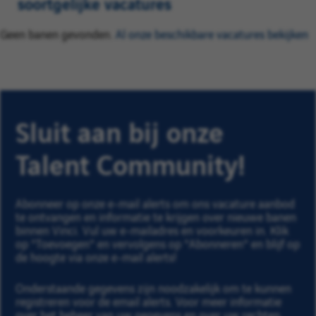
soortgelijke vacatures
Geen banen gevonden.
Al onze beschikbare vacatures bekijken
Sluit aan bij onze
Talent Community!
Abonneer op onze e-mail alerts om ons vacature aanbod
te ontvangen en informatie te krijgen over nieuwe banen
binnen Vinci. Vul uw e-mailadres en voorkeuren in. Klik
op "Toevoegen" en vervolgens op "Abonneren" en blijf op
de hoogte via onze e-mail alerts!
Onderstaande gegevens zijn noodzakelijk om te kunnen
registreren voor de email alerts. Voor meer informatie
over het beheer van uw gegevens en over uw rechten,