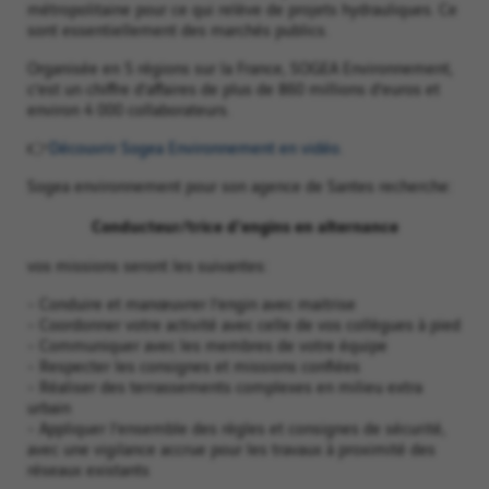
métropolitaine pour ce qui relève de projets hydrauliques. Ce
sont essentiellement des marchés publics.
Organisée en 5 régions sur la France, SOGEA Environnement,
c’est un chiffre d’affaires de plus de 860 millions d’euros et
environ 4 000 collaborateurs.
👉
Découvrir Sogea Environnement en vidéo.
Sogea environnement pour son agence de Santes recherche:
Conducteur/trice d'engins en alternance
vos missions seront les suivantes:
- Conduire et manœuvrer l’engin avec maitrise
- Coordonner votre activité avec celle de vos collègues à pied
- Communiquer avec les membres de votre équipe
- Respecter les consignes et missions confiées
- Réaliser des terrassements complexes en milieu extra
urbain
- Appliquer l’ensemble des règles et consignes de sécurité,
avec une vigilance accrue pour les travaux à proximité des
réseaux existants