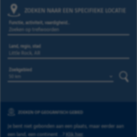
ZOEKEN NAAR EEN SPECIFIEKE LOCATIE
Functie, activiteit, vaardigheid…
Land, regio, stad
Zoekgebied
Zoeke
ZOEKEN OP GEOGRAFISCH GEBIED
Je bent niet gebonden aan een plaats, maar eerder aan
een land, een continent ...?
Klik hier
.