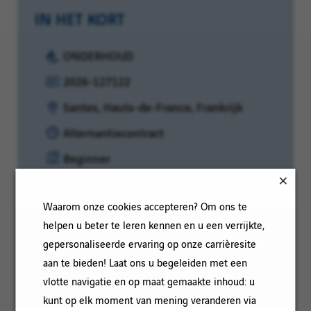
IN HET KORT
Categorie:
ONDERHOUD
Referentie:
2026-127122
Klantcode:
Locatie:
Santes, Hauts-de-France, Frankrijk
Contracttype:
Alternantiecontract
Ervaringsniveau:
Beginner
Waarom onze cookies accepteren? Om ons te
Om het lezen te vergemakkelijken kan de
helpen u beter te leren kennen en u een verrijkte,
meervoudsvorm voor mannen op deze pagina
gepersonaliseerde ervaring op onze carrièresite
worden gebruikt; onze vacatures zijn echter
aan te bieden! Laat ons u begeleiden met een
gericht op personen van alle geslachten
vlotte navigatie en op maat gemaakte inhoud: u
kunt op elk moment van mening veranderen via