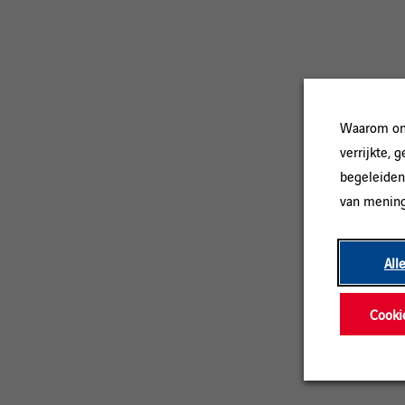
Waarom onz
verrijkte, 
begeleiden
van mening
All
Cooki