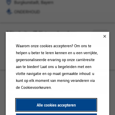
voor
Burgkunstadt, Bayern
later
ONDERHOUD
Mitarbeiter IT-Netzwerkausbau
Burgkunstadt,
ONDERHOUD
(w/m/d)
Bayern
Opslaan
Waarom onze cookies accepteren? Om ons te
voor
Burgkunstadt, Bayern
helpen u beter te leren kennen en u een verrijkte,
later
ONDERHOUD
gepersonaliseerde ervaring op onze carrièresite
aan te bieden! Laat ons u begeleiden met een
vlotte navigatie en op maat gemaakte inhoud: u
Ausbildung Kaufleute für
Burgkunstadt,
SUPPORT
kunt op elk moment van mening veranderen via
Büromanagement 2027 (w/m/d)
Bayern
/
de Cookievoorkeuren.
Opslaan
STAFF
voor
Burgkunstadt, Bayern
later
Alle cookies accepteren
SUPPORT / STAFF