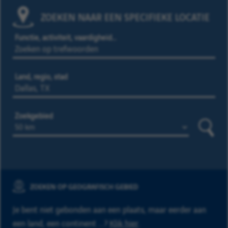
ZOEKEN NAAR EEN SPECIFIEKE LOCATIE
Functie, activiteit, vaardigheid…
Land, regio, stad
Zoekgebied
Zoeke
ZOEKEN OP GEOGRAFISCH GEBIED
Je bent niet gebonden aan een plaats, maar eerder aan
een land, een continent ...?
Klik hier
.