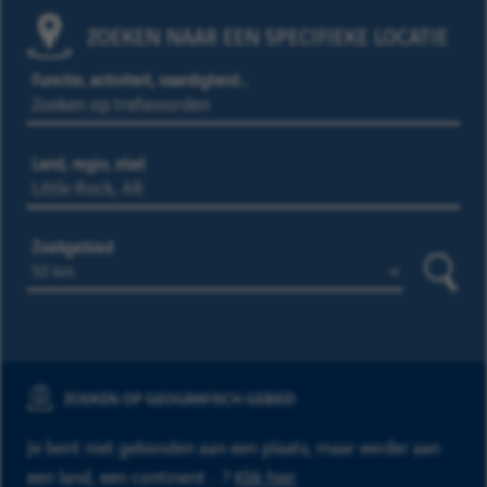
ZOEKEN NAAR EEN SPECIFIEKE LOCATIE
Functie, activiteit, vaardigheid…
Land, regio, stad
Zoekgebied
Zoeke
ZOEKEN OP GEOGRAFISCH GEBIED
Je bent niet gebonden aan een plaats, maar eerder aan
een land, een continent ...?
Klik hier
.