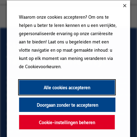
Waarom onze cookies accepteren? Om ons te
helpen u beter te leren kennen en u een verrijkte,
gepersonaliseerde ervaring op onze carrièresite
Sluit aan bij onze
aan te bieden! Laat ons u begeleiden met een
vlotte navigatie en op maat gemaakte inhoud: u
Talent Community!
kunt op elk moment van mening veranderen via
de Cookievoorkeuren.
Abonneer op onze e-mail alerts om ons vacature aanbod
te ontvangen en informatie te krijgen over nieuwe banen
Alle cookies accepteren
binnen Vinci. Vul uw e-mailadres en voorkeuren in. Klik
op "Toevoegen" en vervolgens op "Abonneren" en blijf op
de hoogte via onze e-mail alerts!
Doorgaan zonder te accepteren
Onderstaande gegevens zijn noodzakelijk om te kunnen
registreren voor de email alerts. Voor meer informatie
Cookie-instellingen beheren
over het beheer van uw gegevens en over uw rechten,
klik hier
.