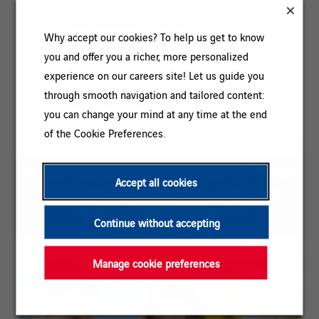
Reference:
CONCARNEAU-126734
Why accept our cookies? To help us get to know
Client
Location:
Concarneau, Bretagne, France
you and offer you a richer, more personalized
code:
experience on our careers site! Let us guide you
Contract
Permanent
through smooth navigation and tailored content:
type:
Experience
More than 5 years
you can change your mind at any time at the end
level:
of the Cookie Preferences.
To ease reading, the plural masculine form may be
Accept all cookies
used on this page; our vacancies are however
directed to persons of all genders
Continue without accepting
Manage cookie preferences