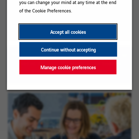
Location:
Laren, North Holland, Netherlands
you can change your mind at any time at the end
of the Cookie Preferences.
Contract
Permanent
type:
Experience
More than 3 years
Accept all cookies
level:
Continue without accepting
To ease reading, the plural masculine form may be
used on this page; our vacancies are however
Manage cookie preferences
directed to persons of all genders