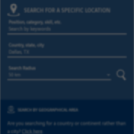
SEARCH FOR A SPECIFIC LOCATION
Position, category, skill, etc.
Country, state, city
Search Radius
Searc
SEARCH BY GEOGRAPHICAL AREA
Are you searching for a country or continent rather than
a city?
Click here
.