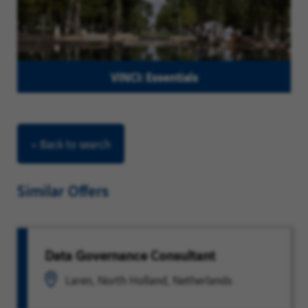
VINCI: Essentials
< Back to search
Similar Offers
Data Governance Consultant
Laren, North Holland, Netherlands