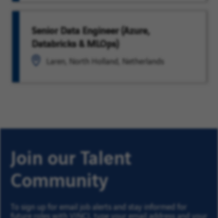
Senior Data Engineer (Azure,
Databricks & MLOps)
Laren, North Holland, Netherlands
Join our Talent
Community
To sign up for email job alerts and stay informed for
future roles with VINCI, type your email address and your