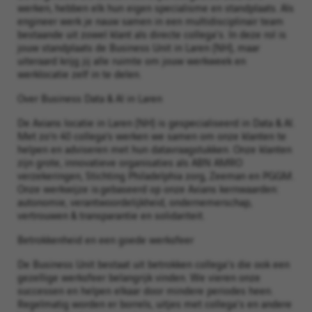
werken, hebben elk hun eigen specialisme en standplaats. Als
engineer werk je nauw samen in een multidisciplinair team
bestaande uit zowel klant als directe collega's. In deze rol is
jouw standplaats de Business Unit in Laren (NH), maar
uiteraard krijg jij alle ruimte om jouw werkweek en
werklocatie zelf in te delen.
Over Business Data & AI in Laren
De Axians locatie in Laren (NH) is gespecialiseerd in Data & AI.
Met zo’n 40 collega’s werken we samen om onze klanten te
helpen en adviseren met hun datavraagstukken. Onze klanten
zijn grote, innovatieve organisaties als ABN AMRO
verzekeringen, Stichting Philadelphia zorg, Zeeman en PGGM.
Onze werkwijze is gebaseerd op onze Axians kernwaarden:
autonomie, verantwoordelijkheid, ondernemerschap,
vertrouwen & transparantie en solidariteit.
Betrokkenheid en een goede werksfeer
De Business Unit bestaat uit betrokken collega's die ook een
gezellige werksfeer belangrijk vinden. We vieren onze
successen en helpen elkaar door mindere periodes heen.
Regelmatig worden er borrels, uitjes met collega's en andere