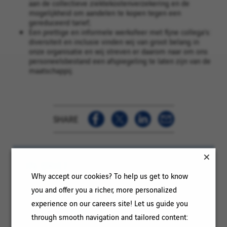
aan de collectieve ziektekostenverzekering en de
mogelijkheid om aandelen te kopen tegen een
gereduceerd tarief;
Een prettige en informele werksfeer met fijne collega’s:
diversiteit en inclusie vinden wij van groot belang in
onze organisatie en wij streven er daarom naar om ons
personeelsbestand een afspiegeling te laten zijn van de
maatschappij.
SHARE
IN BRIEF
Why accept our cookies? To help us get to know
you and offer you a richer, more personalized
Category:
IT / IT SYSTEMS
experience on our careers site! Let us guide you
Reference:
a0wTt000001jA7VIAU
through smooth navigation and tailored content: