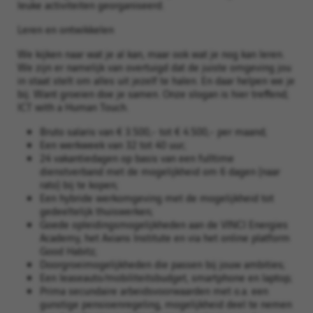
leuke activiteiten georganiseerd.
Leren en ontwikkelen
We kijken naar wat je al kan, maar ook wat je nog kan leren.
We zijn er namelijk van overtuigd dat de juiste omgeving jou
in staat stelt om alles uit jezelf te halen. En daar helpen we je
bij. Want groeien doe je samen. Onze slogan is hier treffend;
ICT with a Human Touch.
Bruto salaris van € 3.500,- tot € 4.500,- per maand;
Een werkweek van 32 tot 40 uur;
24 vakantiedagen op basis van een fulltime
dienstverband met de mogelijkheid om 6 dagen (naar
rato) bij te kopen;
Een hybride werkomgeving met de mogelijkheid tot
gedeeltelijk thuiswerken;
Goede opleidingsmogelijkheden aan de VINCI Energies
Academy, het Axians Institute en via het online platform
Good Habitz;
Doorgroeimogelijkheden die passen bij jouw ambities;
Een leaseauto/mobiliteitsbudget, smartphone en laptop;
Prima secundaire arbeidsvoorwaarden met o.a. een
gunstige pensioenregeling, mogelijkheid deel te nemen