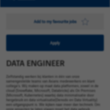
Add to my favourite jobs
Apply
DATA ENGINEER
Zelfstandig werken bij klanten in één van onze
samengestelde teams van Axians medewerkers en klant
collega's. Wij maken op maat data platformen, zowel in de
cloud (Snowflake, Microsoft, Databricks) als On Premises
(Microsoft, Kubernetes) waarbij data minimalisatie door
hergebruik en data virtualisatie(Denodo en Data Virtuality)
een uitgangspunt is. We kijken naar meer dan techniek. Om
onze projecten te laten slagen moet het data gebruik