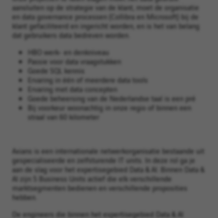
aansluiten op de strategie van de klant, moet de organisatie
en data governance processen (Collibra en Microsoft) bij de
klant gefaciliteerd en ingericht worden, en is het van belang
dat gebruikers data bedreven worden.
HBO werk- en denkniveau
Passie voor data vraagstukken
Goede SQL kennis
Ervaring in één of meerdere data tools
Ervaring met data concepten
Goede beheersing van de Nederlandse taal is een pré
Bij voorkeur woonachtig in onze regio of binnen een
straal van 60 kilometer
Axians is een internationale netwerkorganisatie bestaande uit
gespecialiseerde en zelfsturende IT units. In deze rol ga je
aan de slag voor het expertisegebied Data & AI. Binnen Data &
AI zijn 5 Business Units actief die elk verschillende
marktsegmenten bedienen en verschillende proposities
hebben.
De engineers die binnen het expertisegebied Data & AI