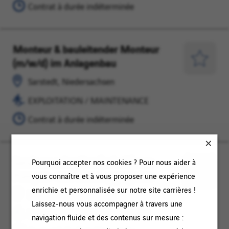
Contrat à durée indéterminée
Monteur & bauleitender Monteur
Sarstedt,
EXPLOITATION
(m/w/d) im Anlagenbau
Niedersachsen
/
Enregist
MAINTENANCE
pour
Sarstedt, Niedersachsen
plus
EXPLOITATION / MAINTENANCE
tard
Contrat à durée indéterminée
Servicemechaniker (m/w/d) von
Sarstedt,
EXPLOITATION
Pourquoi accepter nos cookies ? Pour nous aider à
Pumpen- und Dieselaggregaten
Niedersachsen
/
vous connaître et à vous proposer une expérience
Enregist
MAINTENANCE
enrichie et personnalisée sur notre site carrières !
pour
Sarstedt, Niedersachsen
Laissez-nous vous accompagner à travers une
plus
EXPLOITATION / MAINTENANCE
navigation fluide et des contenus sur mesure :
tard