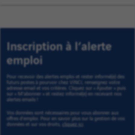
Inscription à l’alerte
emploi
Pour recevoir des alertes emploi et rester informé(e) des
futurs postes à pourvoir chez VINCI, renseignez votre
adresse email et vos critères. Cliquez sur « Ajouter » puis
sur « M'abonner » et restez informé(e) en recevant nos
alertes emails !
Vos données sont nécessaires pour vous abonner aux
offres d’emploi. Pour en savoir plus sur la gestion de vos
données et sur vos droits,
cliquez ici
.