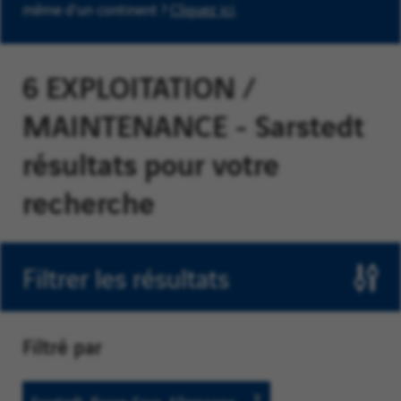
même d'un continent ?
Cliquez ici
.
6 EXPLOITATION /
MAINTENANCE - Sarstedt
résultats pour votre
recherche
Filtrer les résultats
Filtré par
Sarstedt,