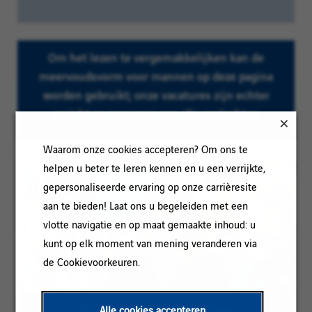
Om het lezen te vergemakkelijken kan de
meervoudsvorm voor mannen op deze pagina
worden gebruikt; onze vacatures zijn echter
gericht op personen van alle geslachten
Waarom onze cookies accepteren? Om ons te
helpen u beter te leren kennen en u een verrijkte,
gepersonaliseerde ervaring op onze carrièresite
aan te bieden! Laat ons u begeleiden met een
vlotte navigatie en op maat gemaakte inhoud: u
kunt op elk moment van mening veranderen via
de Cookievoorkeuren.
Being a responsible employer
Alle cookies accepteren