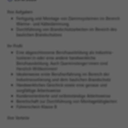
Ihre Aufgaben
Fertigung und Montage von Dämmsystemen im Bereich
Wärme- und Kältedämmung
Durchführung von Brandschutzarbeiten im Bereich des
baulichen Brandschutzes
Ihr Profil
Eine abgeschlossene Berufsausbildung als Industrie-
Isolierer:in oder eine andere handwerkliche
Berufsausbildung. Auch Quereinsteiger:innen sind
Herzlich Willkommen!
Idealerweise erste Berufserfahrung im Bereich der
Industrieisolierung und dem baulichen Brandschutz
Handwerkliches Geschick sowie eine genaue und
sorgfältige Arbeitsweise
Kundenorientierte und selbstständige Arbeitsweise
Bereitschaft zur Durchführung von Montagetätigkeiten
Führerschein Klasse B
Ihre Vorteile