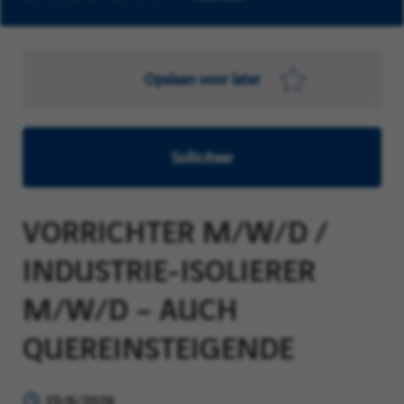
Opslaan voor later
Solliciteer
VORRICHTER M/W/D /
INDUSTRIE-ISOLIERER
M/W/D – AUCH
QUEREINSTEIGENDE
25/6/2026