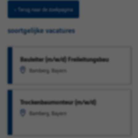
< Terug naar de zoekpagina
soortgelijke vacatures
Bauleiter (m/w/d) Freileitungsbau
Bamberg, Bayern
Trockenbaumonteur (m/w/d)
Bamberg, Bayern