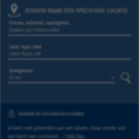
ZOEKEN NAAR EEN SPECIFIEKE LOCATIE
Functie, activiteit, vaardigheid…
Land, regio, stad
Zoekgebied
Zoeke
ZOEKEN OP GEOGRAFISCH GEBIED
Je bent niet gebonden aan een plaats, maar eerder aan
een land, een continent ...?
Klik hier
.