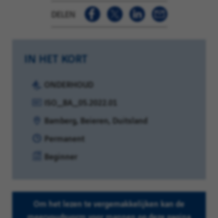
DELEN
IN HET KORT
Categorie:
ONDERHOUD
Referentie:
ISO_BA_05.2022.01
Locatie:
Bamberg, Beieren, Duitsland
Contracttype:
Permanent
Ervaringsniveau:
Beginner
Om het lezen te vergemakkelijken kan de
meervoudsvorm voor mannen op deze pagina