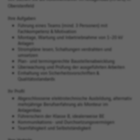
Oberstenfeld
Ihre Aufgaben
Führung eines Teams (mind. 3 Personen) mit
Fachkompetenz & Motivation
Montage, Wartung und Inbetriebnahme von 1–20 kV
Anlagen
Strompläne lesen, Schaltungen verdrahten und
umsetzen
Plan- und termingerechte Baustellenabwicklung
Überwachung und Prüfung der ausgeführten Arbeiten
Einhaltung von Sicherheitsvorschriften &
Qualitätsstandards
Ihr Profil
Abgeschlossene elektrotechnische Ausbildung, alternativ
mehrjährige Berufserfahrung als Monteur im
Anlagenbau
Führerschein der Klasse B, idealerweise BE
Kommunikations- und Durchsetzungsvermögen
Teamfähigkeit und Selbstständigkeit
Ihre Vorteile