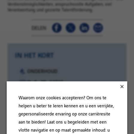
Verdienstmöglichkeiten, anspruchsvolle Aufgaben, viel
Verantwortung und gezielte Talentförderung.
DELEN
IN HET KORT
Categorie:
ONDERHOUD
Referentie:
O_S_36_12322
Locatie:
Oberstenfeld, Baden-Württemberg,
Waarom onze cookies accepteren? Om ons te
Duitsland
helpen u beter te leren kennen en u een verrijkte,
Ervaringsniveau:
Meer dan 3 jaar
gepersonaliseerde ervaring op onze carrièresite
aan te bieden! Laat ons u begeleiden met een
vlotte navigatie en op maat gemaakte inhoud: u