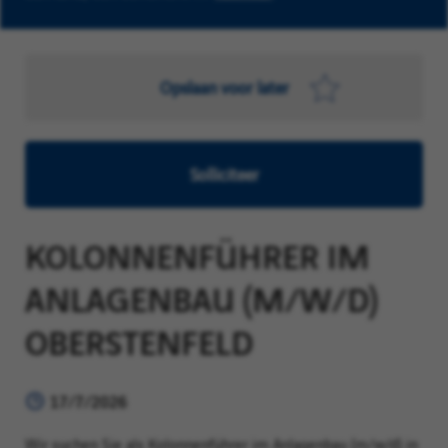
Opslaan voor later
Solliciteer
KOLONNENFÜHRER IM
ANLAGENBAU (M/W/D)
OBERSTENFELD
17/7/2026
Wir suchen Sie als Kolonnenführer im Anlagenbau (m/w/d) in