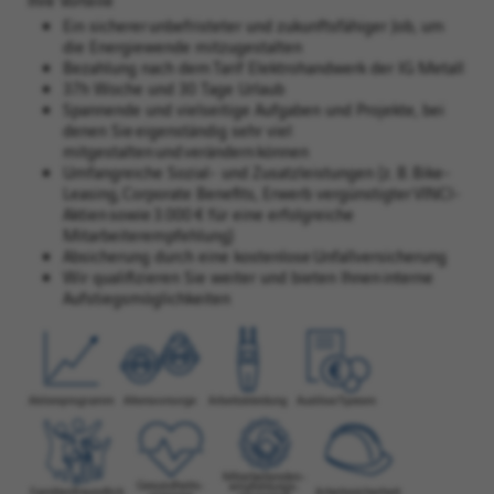
Ein sicherer unbefristeter und zukunftsfähiger Job, um
die Energiewende mitzugestalten
Bezahlung nach dem Tarif Elektrohandwerk der IG Metall
37h Woche und 30 Tage Urlaub
Spannende und vielseitige Aufgaben und Projekte, bei
denen Sie eigenständig sehr viel
mitgestalten und verändern können
Umfangreiche Sozial- und Zusatzleistungen (z. B. Bike-
Leasing, Corporate Benefits, Erwerb vergünstigter VINCI-
Aktien sowie 3.000 € für eine erfolgreiche
Mitarbeiterempfehlung)
Absicherung durch eine kostenlose Unfallversicherung
Wir qualifizieren Sie weiter und bieten Ihnen interne
Aufstiegsmöglichkeiten