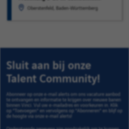
Oberstenfeld, Baden-Württemberg
Sluit aan bij onze
Talent Community!
Abonneer op onze e-mail alerts om ons vacature aanbod
te ontvangen en informatie te krijgen over nieuwe banen
binnen Vinci. Vul uw e-mailadres en voorkeuren in. Klik
op "Toevoegen" en vervolgens op "Abonneren" en blijf op
de hoogte via onze e-mail alerts!
Onderstaande gegevens zijn noodzakelijk om te kunnen