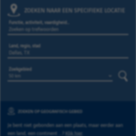
ZOEKEN NAAR EEN SPECIFIEKE LOCATIE
Functie, activiteit, vaardigheid…
Land, regio, stad
Zoekgebied
Zoeke
ZOEKEN OP GEOGRAFISCH GEBIED
Je bent niet gebonden aan een plaats, maar eerder aan
een land, een continent ...?
Klik hier
.