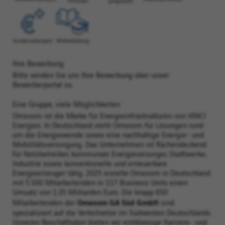
Ihre Bewerbung
Bitte senden Sie uns Ihre Bewerbung über unser
Bewerberportal zu.
Eine Gruppe, viele Möglichkeiten
Omexom ist die Marke für Energieinfrastrukturen von VINCI
Energies. In Deutschland steht Omexom für Lösungen rund
um die Energiewende sowie eine nachhaltige Energie- und
Mobilitätsversorgung. Das Unternehmen ist flächendeckend
für Netzbetreiber, kommunale Energieversorger, Stadtwerke,
Industrie sowie konventionelle und erneuerbare
Energieerzeuger tätig. 2025 erzielte Omexom in Deutschland
mit 5.500 Mitarbeitenden in 117 Business Units einen
Umsatz von 1,35 Milliarden Euro. Die knapp 650
Omexom GA Süd GmbH
Mitarbeitenden der
sind
spezialisiert auf die Verteilnetze im Südwesten Deutschlands.
Unseren Beschäftigten bieten wir erstklassige Karriere- und