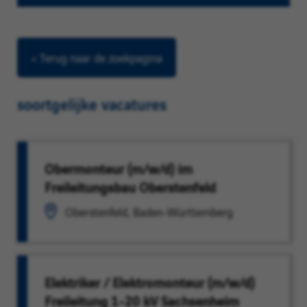
< Terug naar de zoekpagina
soortgelijke vacatures
Obermonteur (m/w/d) im
Freileitungsbau Oberstenfeld
Oberstenfeld, Baden-Württemberg
Elektriker / Elektromonteur (m/w/d)
Freileitung 1-20 kV Sachsenheim