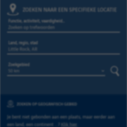
ZOEKEN NAAR EEN SPECIFIEKE LOCATIE
Functie, activiteit, vaardigheid…
Land, regio, stad
Zoekgebied
Zoeke
ZOEKEN OP GEOGRAFISCH GEBIED
Je bent niet gebonden aan een plaats, maar eerder aan
een land, een continent ...?
Klik hier
.