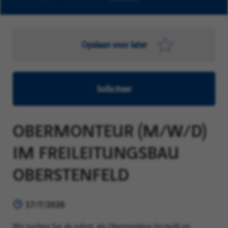
Opslaan voor later
Solliciteer
OBERMONTEUR (M/W/D)
IM FREILEITUNGSBAU
OBERSTENFELD
17/7/2026
Wir suchen Sie ab sofort, als Obermonteur (m/w/d) im