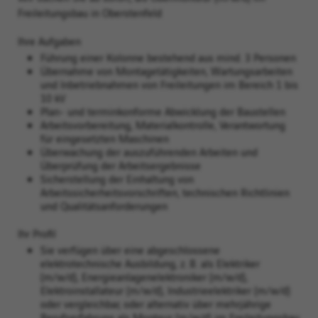
Freileitungsbau in Oberstenfeld
Ihre Aufgaben
Führung einer Kolonne bestehend aus mind. 3 Personen
Übernahme von Montagetätigkeiten, Wartungsarbeiten
und Inbetriebnahmen von Freileitungen im Bereich 1 bis
10 kV
Plan- und terminkonforme Abwicklung der Baustellen
Arbeitsvorbereitung, Materialkontrolle, Verantwortung
für eingesetzten Maschinen
Überwachung der auszuführenden Arbeiten und
Überprüfung der Arbeitsergebnisse
Sicherstellung der Einhaltung von
Arbeitssicherheitsvorschriften, technischen Richtlinien
und Qualitätsanforderungen
Ihr Profil
Sie verfügen über eine abgeschlossene
elektrotechnische Ausbildung, z. B. als Elektriker
(m/w/d), Energieanlagenelektroniker (m/w/d),
Elektroinstallateur (m/w/d), Industrieelektriker (m/w/d)
oder vergleichbar, oder alternativ über mehrjährige
Berufserfahrung als Monteur (m/w/d) im Freileitungsbau