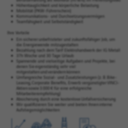
Höhentauglichkeit und körperliche Belastung
Mobilität (PKW-Führerschein)
Kommunikations- und Durchsetzungsvermögen
Teamfähigkeit und Selbstständigkeit
Ihre Vorteile
Ein sicherer unbefristeter und zukunftsfähiger Job, um
die Energiewende mitzugestalten
Bezahlung nach dem Tarif Elektrohandwerk der IG Metall
37h Woche und 30 Tage Urlaub
Spannende und vielseitige Aufgaben und Projekte, bei
denen Sie eigenständig sehr viel
mitgestalten und verändern können
Umfangreiche Sozial- und Zusatzleistungen (z. B. Bike-
Leasing, Corporate Benefits, Erwerb vergünstigter VINCI-
Aktien sowie 3.000 € für eine erfolgreiche
Mitarbeiterempfehlung)
Absicherung durch eine kostenlose Unfallversicherung
Wir qualifizieren Sie weiter und bieten Ihnen interne
Aufstiegsmöglichkeiten