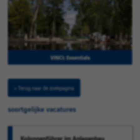
VINCI: Essentials
< Terug naar de zoekpagina
soortgelijke vacatures
Kolonnenführer im Anlagenbau