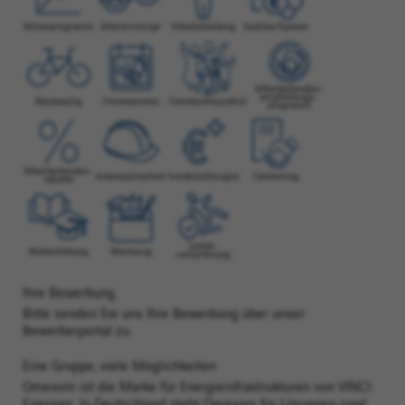
Ihre Bewerbung
Bitte senden Sie uns Ihre Bewerbung über unser
Bewerberportal zu.
Eine Gruppe, viele Möglichkeiten
Omexom ist die Marke für Energieinfrastrukturen von VINCI
Energies. In Deutschland steht Omexom für Lösungen rund