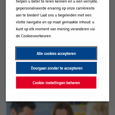
helpen u beter te leren kennen en u een verrijkte,
Referentie:
O_S_25_12322
gepersonaliseerde ervaring op onze carrièresite
Locatie:
aan te bieden! Laat ons u begeleiden met een
Oberstenfeld, Baden-Württemberg,
vlotte navigatie en op maat gemaakte inhoud: u
Duitsland
kunt op elk moment van mening veranderen via
Ervaringsniveau:
Meer dan 3 jaar
de Cookievoorkeuren.
Alle cookies accepteren
Om het lezen te vergemakkelijken kan de
meervoudsvorm voor mannen op deze pagina
Doorgaan zonder te accepteren
worden gebruikt; onze vacatures zijn echter
gericht op personen van alle geslachten
Cookie-instellingen beheren